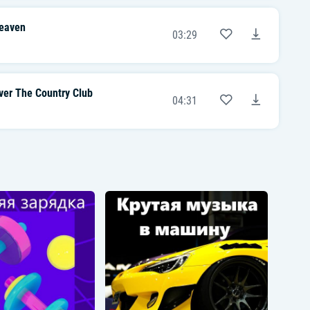
Yeah, that too
Heaven
03:29
ver The Country Club
04:31