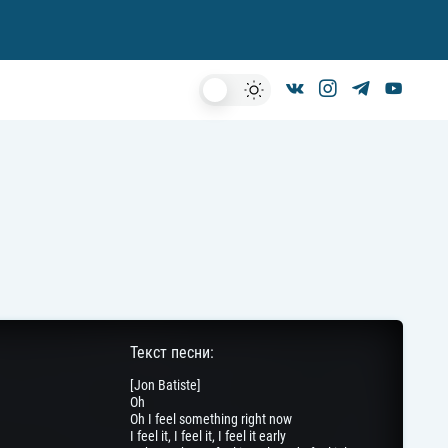
Dark
Mode
Текст песни:
[Jon Batiste]
Oh
Oh I feel something right now
I feel it, I feel it, I feel it early