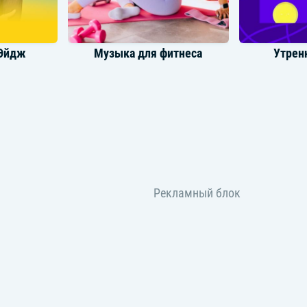
Эйдж
Музыка для фитнеса
Утрен
жаза