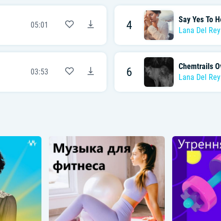
Say Yes To 
4
05:01
Lana Del Rey
Chemtrails O
6
03:53
Lana Del Rey