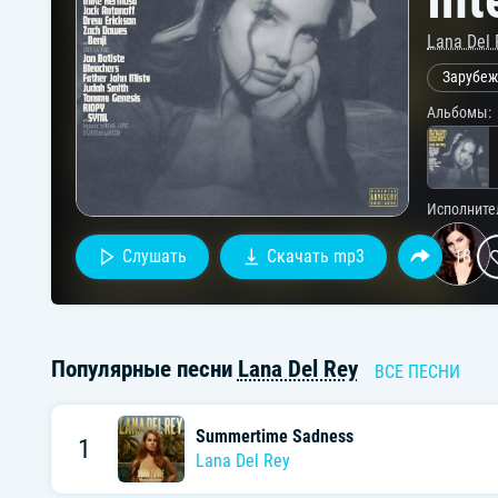
Lana Del 
Зарубеж
Альбомы:
Исполните
Слушать
Скачать mp3
18
Популярные песни
Lana Del Rey
ВСЕ ПЕСНИ
Summertime Sadness
1
Lana Del Rey