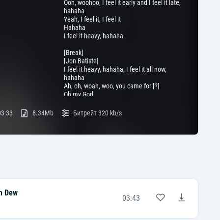
Ooh, woohoo, I feel it early and I feel it late,
hahaha
Yeah, I feel it, I feel it
Hahaha
I feel it heavy, hahaha
[Break]
[Jon Batiste]
I feel it heavy, hahaha, I feel it all now,
hahaha
Ah, oh, woah, woo, you came for [?]
Oh my God
[Break]
03:33
8.34Mb
Битрейт
320 kb/s
[Jon Batiste]
Yeah, ooh, woah
You're my honey
You're my honey
Ooh-ooh
Oh, I feel it in my soul
I feel it in my soul
I can feel it all over
n Dew
Early in the morning
03:43
Early in the morning
Hey, early in the morning
That's pretty too, how about that?