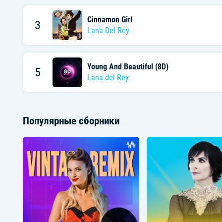
Cinnamon Girl
3
Lana Del Rey
Young And Beautiful (8D)
5
Lana del Rey
Популярные сборники