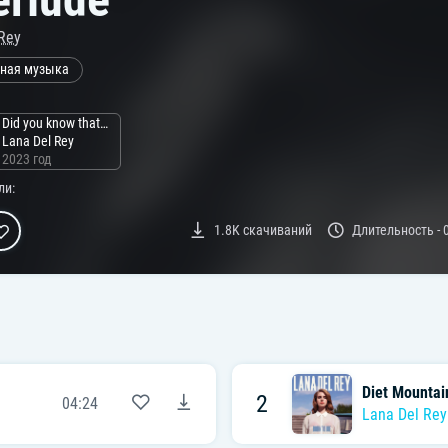
Rey
ная музыка
Did you know that there’s a tunnel under Ocean Blvd
Lana Del Rey
2023 год
ли:
1.8K
скачиваний
Длительность -
Diet Mountai
2
04:24
Lana Del Rey