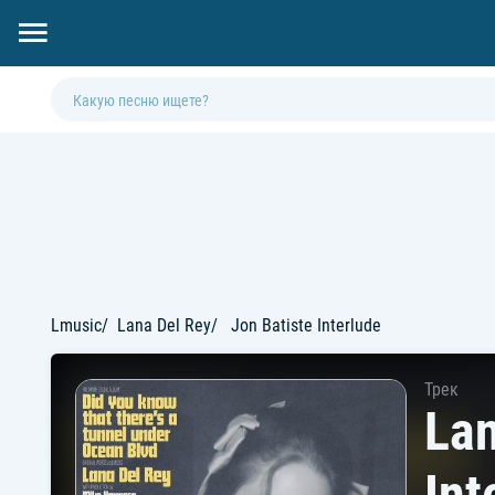
Lmusic
Lana Del Rey
Jon Batiste Interlude
Трек
Lan
Int