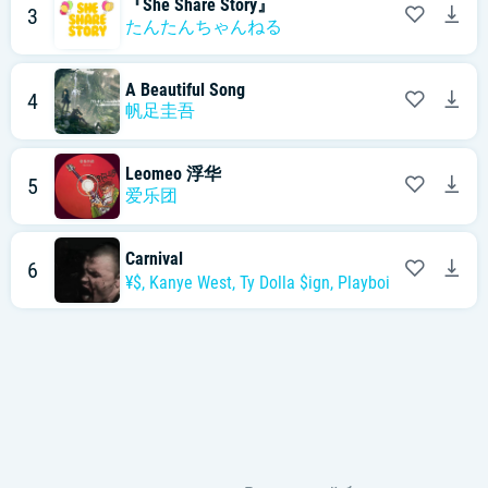
『She Share Story』
3
たんたんちゃんねる
A Beautiful Song
4
帆足圭吾
Leomeo 浮华
5
爱乐团
Carnival
6
¥$,
Kanye West
,
Ty Dolla $ign
,
Playboi Carti
,
Rich Th