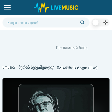
Dark
Mod
Lmusic
მერაბ სეფაშვილი
Იასამნის Ბაღი (Live)