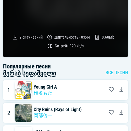
9
скачиваний
Длительность -
03:44
8.68Mb
Битрейт
320 kb/s
Популярные песни
მერაბ სეფაშვილი
ВСЕ ПЕСНИ
Young Girl A
1
椎名もた
City Ruins (Rays of Light)
2
岡部啓一