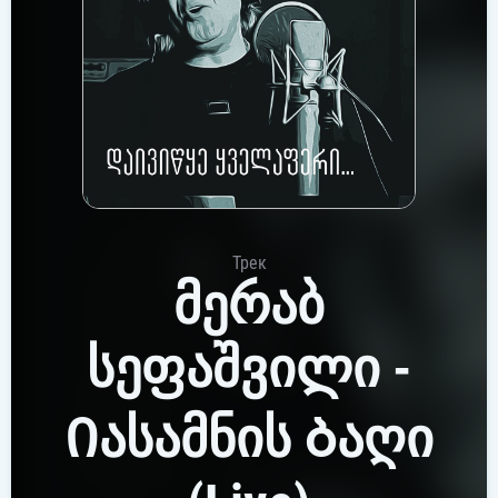
Трек
მერაბ
სეფაშვილი -
Იასამნის Ბაღი