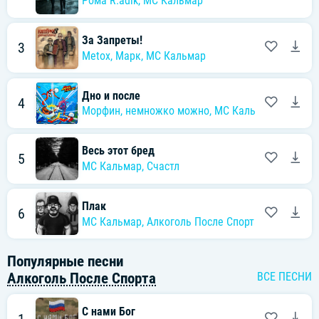
Рома R.adik
,
MC Кальмар
За Запреты!
3
Metox
,
Марк
,
MC Кальмар
Дно и после
4
Морфин
,
немножко можно
,
MC Кальмар
,
Galafo
Весь этот бред
5
MC Кальмар
,
Счастл
Плак
6
MC Кальмар
,
Алкоголь После Спорта
Популярные песни
Алкоголь После Спорта
ВСЕ ПЕСНИ
С нами Бог