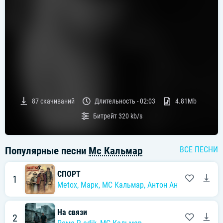
87
скачиваний
Длительность -
02:03
4.81Mb
Битрейт
320 kb/s
Популярные песни
Mc Кальмар
ВСЕ ПЕСНИ
СПОРТ
1
Metox
,
Марк
,
MC Кальмар
,
Антон Антипов
На связи
2