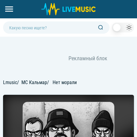
Dark
Mod
Lmusic
MC Кальмар
Нет морали