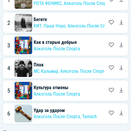
1
РОТА ФЕНИКС
,
Алкоголь После Спорта
,
Паша Нэ
Бегите
2
КИТ
,
Паша Нэро
,
Алкоголь После Спорта
Как в старые добрые
3
Алкоголь После Спорта
Плак
4
MC Кальмар
,
Алкоголь После Спорта
Культура отмены
5
Алкоголь После Спорта
Удар за ударом
6
Алкоголь После Спорта
,
Tamach