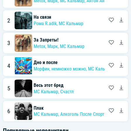
Metox
,
Марк
,
MC Кальмар
,
Антон Антипов
На связи
2
Рома R.adik
,
MC Кальмар
За Запреты!
3
Metox
,
Марк
,
MC Кальмар
Дно и после
4
Морфин
,
немножко можно
,
MC Кальмар
,
Galafo
Весь этот бред
5
MC Кальмар
,
Счастл
Плак
6
MC Кальмар
,
Алкоголь После Спорта
Популярные исполнители