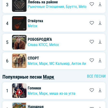
Любовь на районе
3
Рыночные Отношения
,
Брутто
,
Metox
,
Карась К.
Отвёртка
4
Metox
РОБОБРОДЯГА
5
Слава КПСС
,
Metox
СПОРТ
6
Metox
,
Марк
,
MC Кальмар
,
Антон Антипов
Популярные песни
Марк
ВСЕ ПЕСНИ
Гопники
1
Metox
,
Марк
,
миша из-за угла
Народная