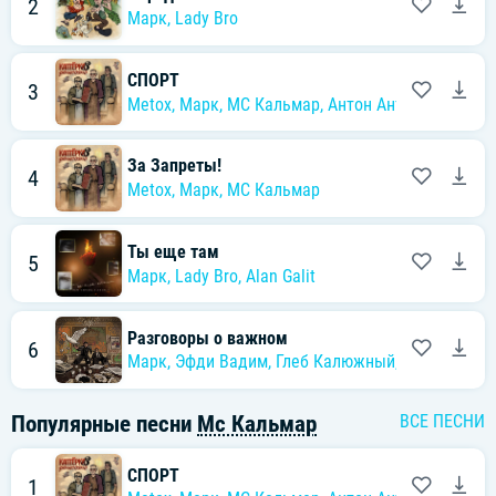
2
Марк
,
Lady Bro
СПОРТ
3
Metox
,
Марк
,
MC Кальмар
,
Антон Антипов
За Запреты!
4
Metox
,
Марк
,
MC Кальмар
Ты еще там
5
Марк
,
Lady Bro
,
Alan Galit
Разговоры о важном
6
Марк
,
Эфди Вадим
,
Глеб Калюжный
,
Alan Galit
,
О
Популярные песни
Mc Кальмар
ВСЕ ПЕСНИ
СПОРТ
1