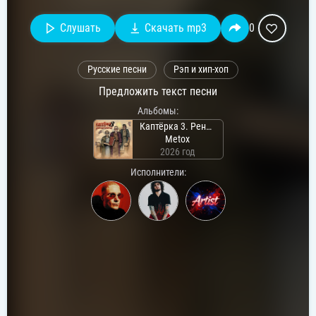
Слушать
Скачать mp3
0
Русские песни
Рэп и хип-хоп
Предложить текст песни
Альбомы:
Каптёрка 3. Ренессанс
Metox
2026 год
Исполнители: