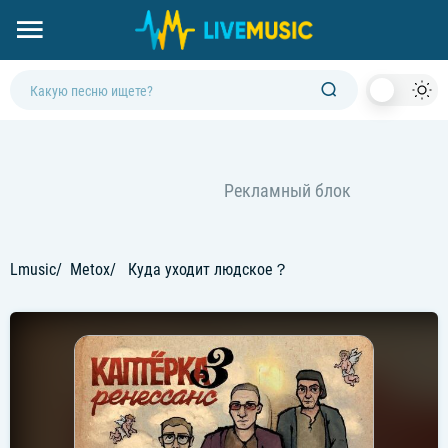
Dark
Mod
Lmusic
Metox
Куда уходит людское？