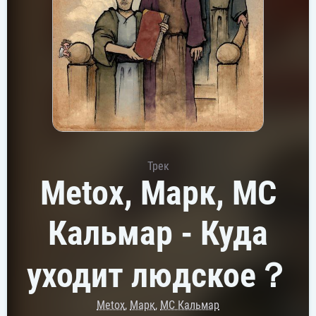
Трек
Metox, Марк, MC
Кальмар - Куда
уходит людское？
Metox
,
Марк
,
MC Кальмар