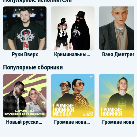
Руки Вверх
Криминальный Бит
Ваня Дм
Популярные сборники
Новый русский фолк
Громкие новинки: Ноябрь 2023
Громкие новинки: И