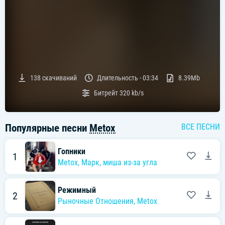
138
скачиваний
Длительность -
03:34
8.39Mb
Битрейт
320 kb/s
Популярные песни
Metox
ВСЕ ПЕСНИ
Гопники
1
Metox
,
Марк
,
миша из-за угла
Режимный
2
Рыночные Отношения
,
Metox