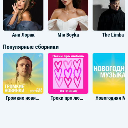
Ани Лорак
Mia Boyka
The Limba
Популярные сборники
Громкие новинки: Сентябрь 2024
Треки про любовь из TikTok
Новогодн