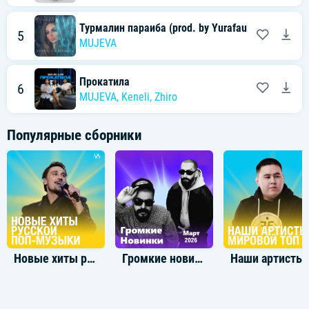
Турмалин параиба (prod. by Yurafaust)
5
MUJEVA
Прокатила
6
MUJEVA
,
Keneli
,
Zhiro
Популярные сборники
Новые хиты русской поп-музыки
Громкие новинки: Март 2026
Наши артисты: 