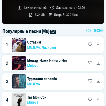
1.6K
скачиваний
Длительность -
02:20
5.34Mb
Битрейт
320 kb/s
Популярные песни
Mujeva
ВСЕ ПЕСНИ
Оставим
1
MUJEVA
,
Лисицын
Между Нами Ничего Нет
2
Mujeva
Турмалин параиба
3
MUJEVA
Ты Мой Сон
4
Mujeva