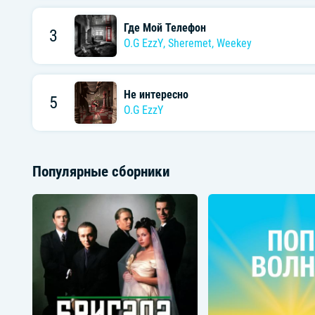
Где Мой Телефон
3
O.G EzzY
,
Sheremet
,
Weekey
Не интересно
5
O.G EzzY
Популярные сборники