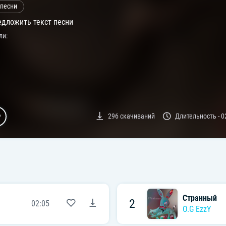
 песни
дложить текст песни
ли:
296
скачиваний
Длительность -
0
Странный
2
02:05
O.G EzzY