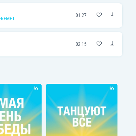
01:27
EREMET
02:15