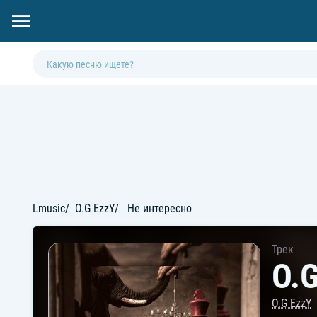
Lmusic
O.G EzzY
Не интересно
Трек
O.G
O.G EzzY