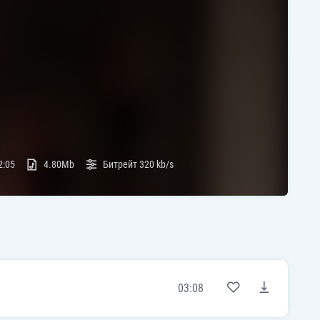
2:05
4.80Mb
Битрейт
320 kb/s
03:08