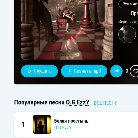
Русские
Пре
Исполните
Слушать
Скачать mp3
0
Популярные песни
O.G EzzY
ВСЕ ПЕСНИ
Белая простынь
1
O.G EzzY