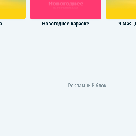
а
Новогоднее караоке
9 Мая.
021 году