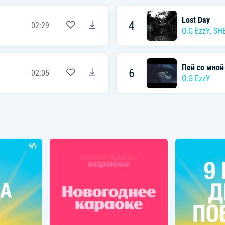
Lost Day
4
02:29
O.G EzzY
,
SH
Пей со мной
6
02:05
O.G EzzY