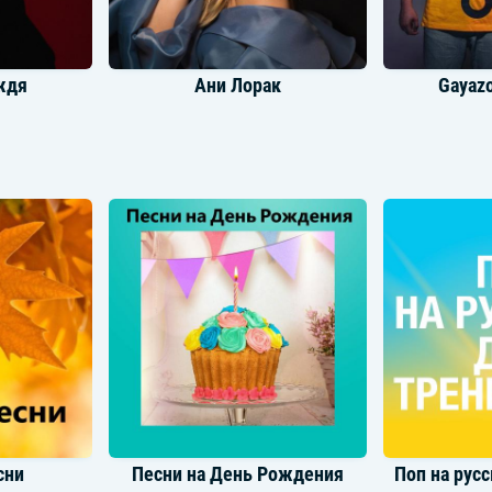
ждя
Ани Лорак
Gayazo
ина
Loboda
сни
Песни на День Рождения