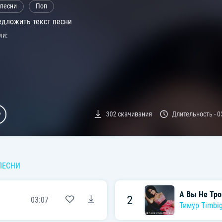
 песни
Поп
дложить текст песни
ли:
302
скачивания
Длительность -
0
ПЕСНИ
А Вы Не Тро
2
03:07
Тимур Timbig