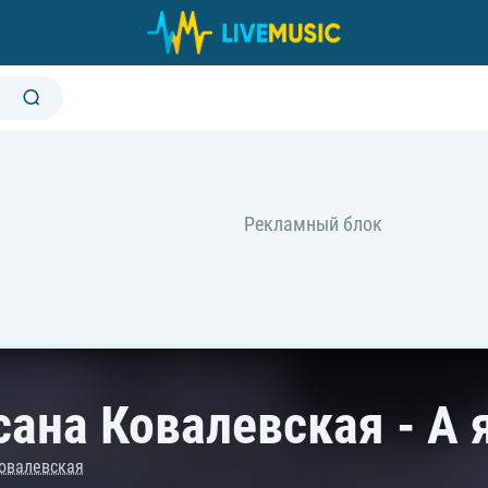
сана Ковалевская - А 
овалевская