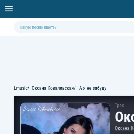
Lmusic
Оксана Ковалевская
А я не забуду
Трек
Ок
Оксана К