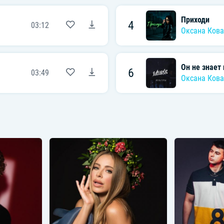
Приходи
4
03:12
Оксана Кова
Он не знает 
6
03:49
Оксана Кова