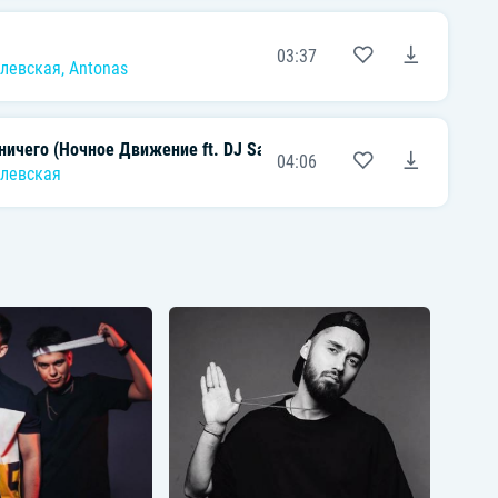
03:37
левская
,
Antonas
ничего (Ночное Движение ft. DJ Safiter Remix)
04:06
левская