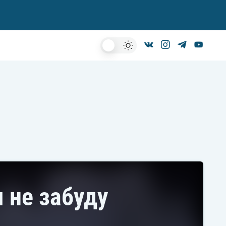
Dark
Mode
я не забуду