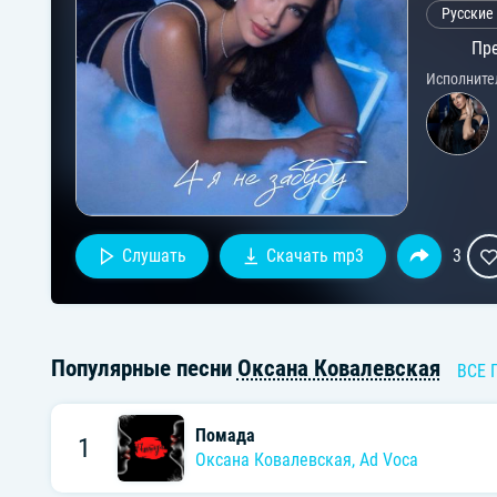
Русские
Пре
Исполните
Слушать
Скачать mp3
3
Популярные песни
Оксана Ковалевская
ВСЕ 
Помада
1
Оксана Ковалевская
,
Ad Voca