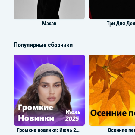
Macan
Три Дня До
Популярные сборники
Jony
Люся Чебот
Громкие новинки: Июль 2025
Осенние пе