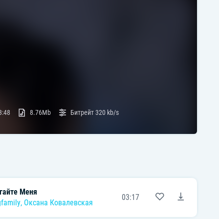
3:48
8.76Mb
Битрейт
320 kb/s
гайте Меня
03:17
family
,
Оксана Ковалевская