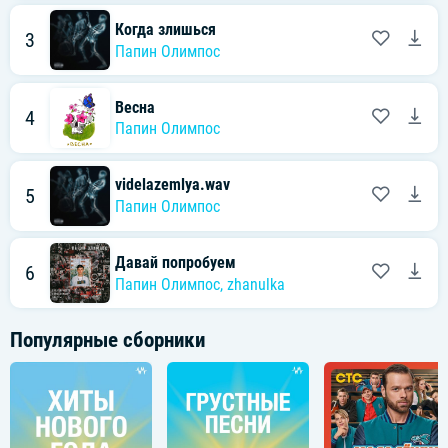
Когда злишься
3
Папин Олимпос
Весна
4
Папин Олимпос
videlazemlya.wav
5
Папин Олимпос
Давай попробуем
6
Папин Олимпос
,
zhanulka
Популярные сборники