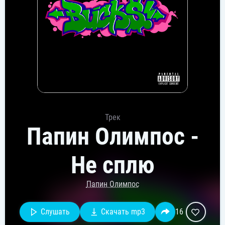
Трек
Папин Олимпос -
Не сплю
Папин Олимпос
Слушать
Скачать mp3
16