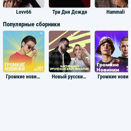
Lovv66
Три Дня Дождя
Hammali
Популярные сборники
Громкие новинки: Август 2024
Новый русский фолк
Громкие новинки: М