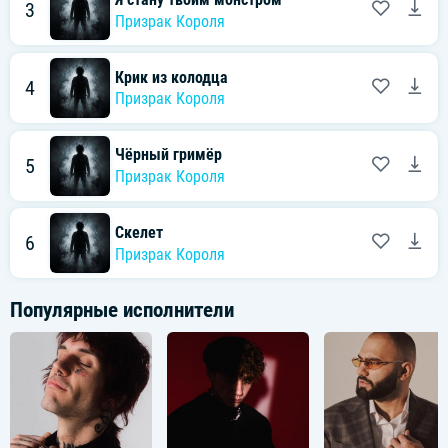
3
Призрак Короля
Крик из колодца
4
Призрак Короля
Чёрный гримёр
5
Призрак Короля
Скелет
6
Призрак Короля
Популярные исполнители