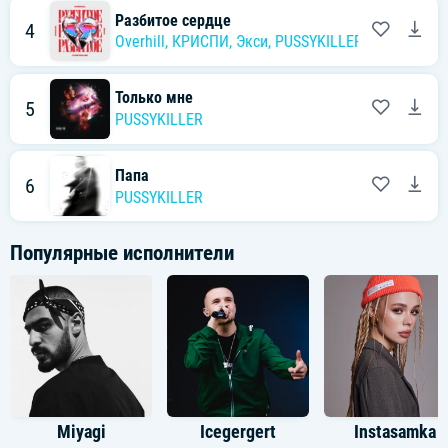
Разбитое сердце
4
Overhill
,
КРИСПИ
,
Экси
,
PUSSYKILLER
Только мне
5
PUSSYKILLER
Папа
6
PUSSYKILLER
Популярные исполнители
Miyagi
Icegergert
Instasamka