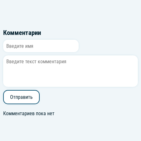
Комментарии
Отправить
Комментариев пока нет