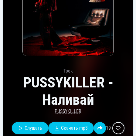
Трек
PUSSYKILLER -
Наливай
PUSSYKILLER
Слушать
Скачать mp3
19