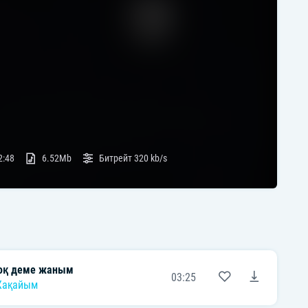
2:48
6.52Mb
Битрейт
320 kb/s
оқ деме жаным
03:25
Жақайым