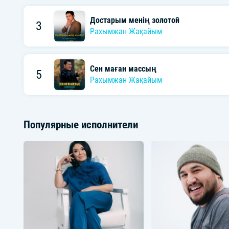
Достарым менің золотой
3
Рахымжан Жақайым
Сен маған массың
5
Рахымжан Жақайым
Популярные исполнители