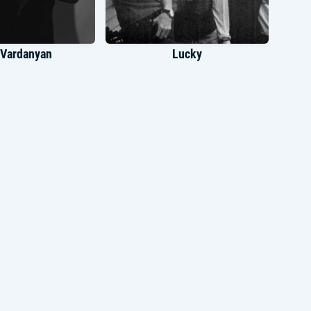
 Vardanyan
Lucky
Арсен
FREEMAN 996