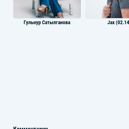
Гульнур Сатылганова
Jax (02.14
Токтобек Асаналиев
Alina