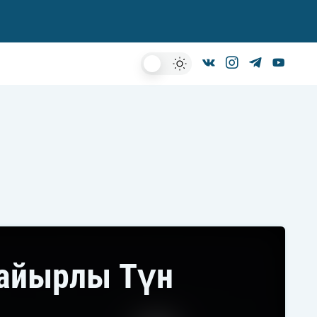
Dark
Mode
айырлы Түн