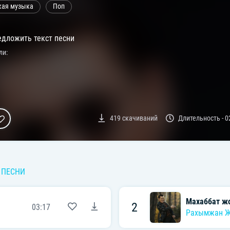
кая музыка
Поп
дложить текст песни
ли:
419
скачиваний
Длительность -
0
 ПЕСНИ
Махаббат ж
2
03:17
Рахымжан 