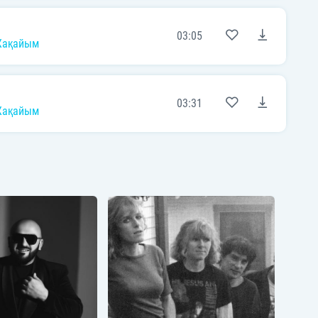
03:05
Жақайым
03:31
Жақайым