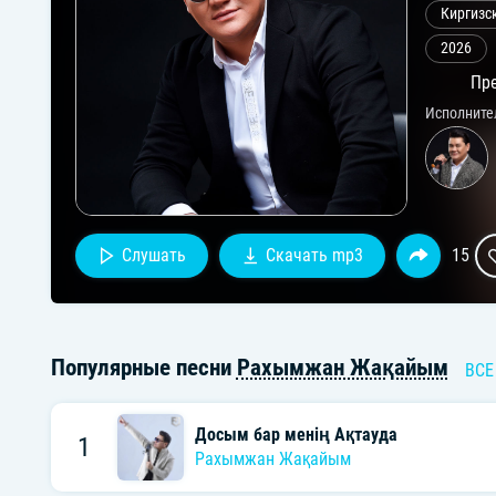
Киргизс
2026
Пре
Исполните
Слушать
Скачать mp3
15
Популярные песни
Рахымжан Жақайым
ВСЕ
Досым бар менің Ақтауда
1
Рахымжан Жақайым