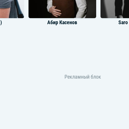
)
Абир Касенов
Saro
Наарын Сүйүнтбеков