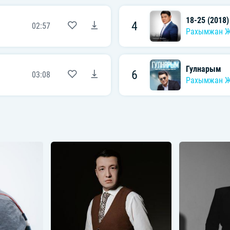
18-25 (2018)
4
02:57
Рахымжан 
Гулнарым
6
03:08
Рахымжан 