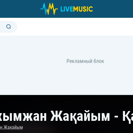
хымжан Жақайым - Қ
н Жақайым