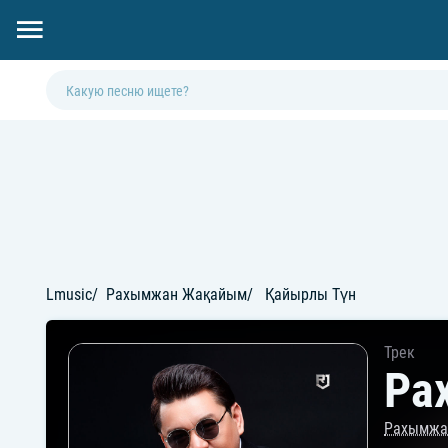
Lmusic
Рахымжан Жақайым
Қайырлы Түн
Трек
Ра
Рахымжа