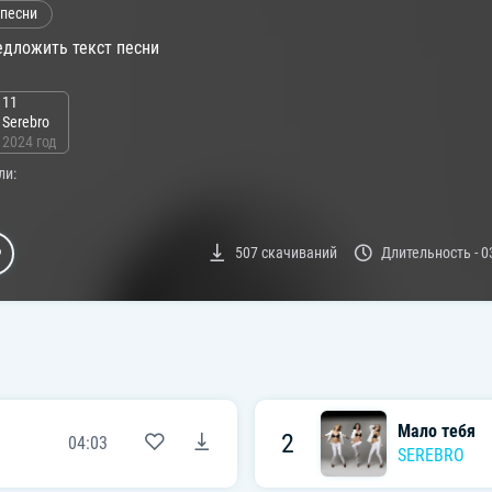
 песни
дложить текст песни
11
Serebro
2024 год
ли:
507
скачиваний
Длительность -
0
Мало тебя
2
04:03
SEREBRO