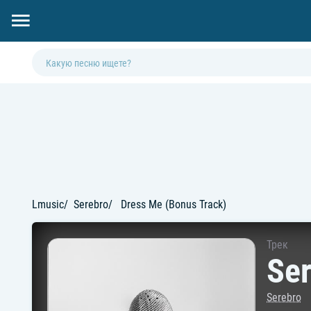
Lmusic
Serebro
Dress Me (Bonus Track)
Трек
Ser
Serebro