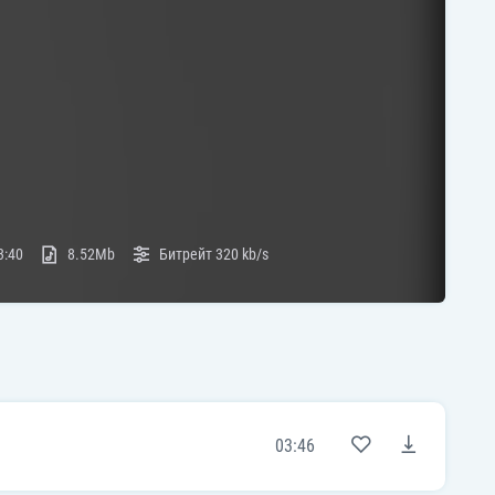
3:40
8.52Mb
Битрейт
320 kb/s
03:46