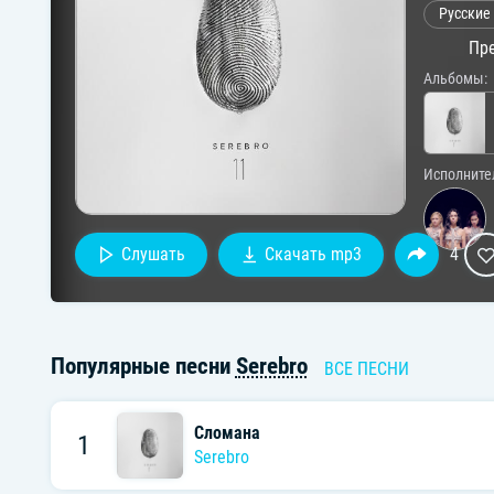
Русские
Пре
Альбомы:
Исполните
Слушать
Скачать mp3
4
Популярные песни
Serebro
ВСЕ ПЕСНИ
Сломана
1
Serebro