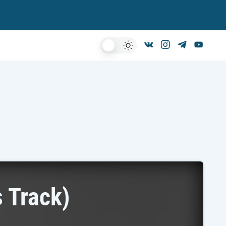
Dark
Mode
 Track)