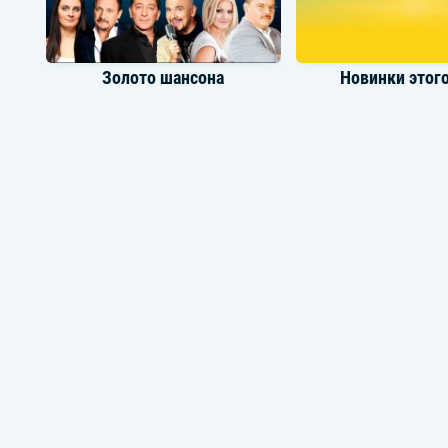
Золото шансона
Новинки этого
Семейные хиты
50 лучших но