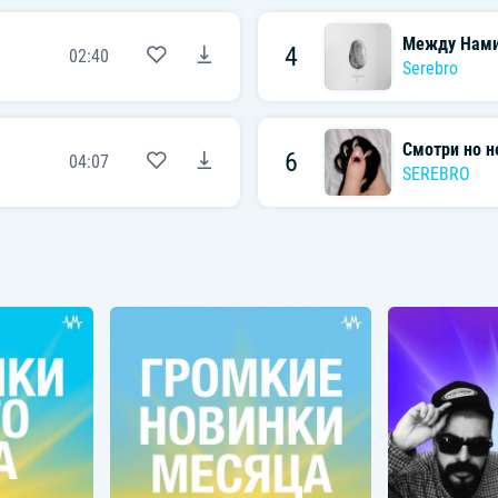
Между Нами
4
02:40
Serebro
Смотри но не
6
04:07
SEREBRO