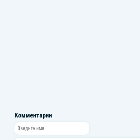
Душевный шансон
Для праздничног
Комментарии