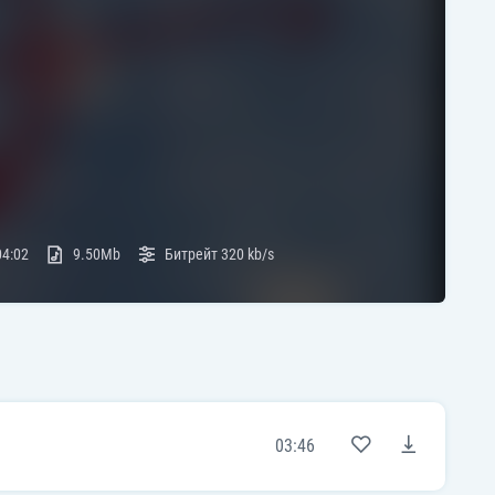
04:02
9.50Mb
Битрейт
320 kb/s
03:46