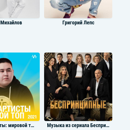
 Михайлов
Григорий Лепс
би Бэйби
Zivert
Наши артисты: мировой топ 2021
Музыка из сериала Беспринципные