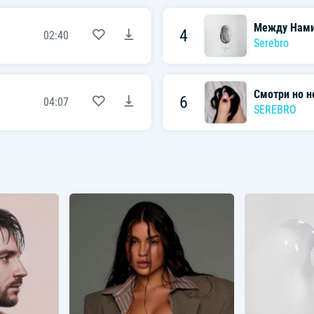
Между Нами
4
02:40
Serebro
Смотри но не
6
04:07
SEREBRO