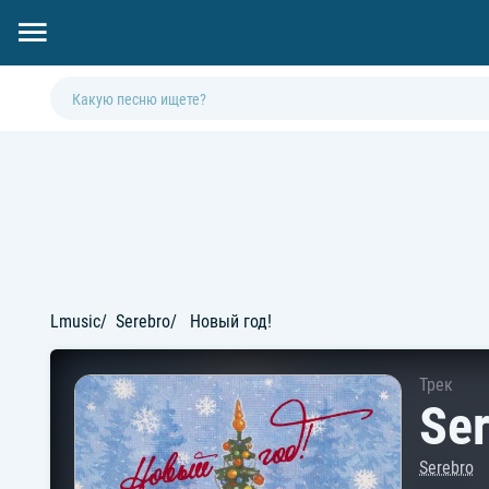
Lmusic
Serebro
Новый год!
Трек
Ser
Serebro