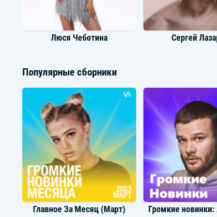
Люся Чеботина
Сергей Лаза
Популярные сборники
Мари Краймбрери
Mia Boyk
Главное За Месяц (Март)