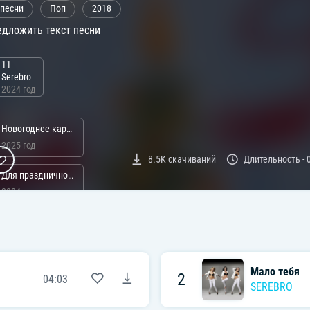
 песни
Поп
2018
дложить текст песни
11
Serebro
2024 год
Новогоднее караоке
2025 год
8.5K
скачиваний
Длительность -
Для праздничного стола
2024 год
Русские хиты 2023
2023 год
Русские новогодние треки
Мало тебя
2
04:03
2021 год
SEREBRO
ли: