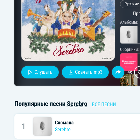
Русские
Пре
Альбомы:
Сборники:
Слушать
Скачать mp3
46
Популярные песни
Serebro
ВСЕ ПЕСНИ
Сломана
1
Serebro
Исполните