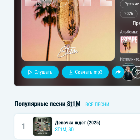
Русские
2026
Пре
Альбомы:
Исполните
Слушать
Скачать mp3
1
Популярные песни
St1M
ВСЕ ПЕСНИ
Девочка ждёт (2025)
1
ST1M
, SD