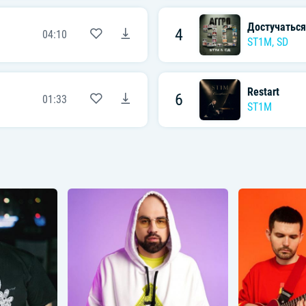
Достучаться
4
04:10
ST1M
, SD
Restart
6
01:33
ST1M