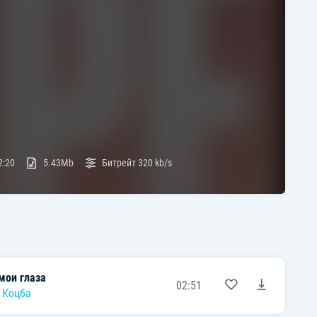
2:20
5.43Mb
Битрейт
320 kb/s
мои глаза
02:51
 Коцба