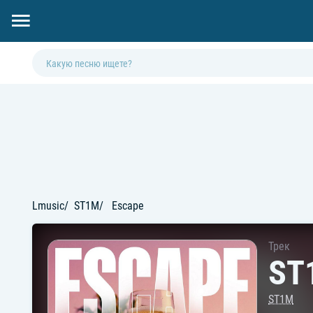
Lmusic
ST1M
Escape
Трек
ST
ST1M