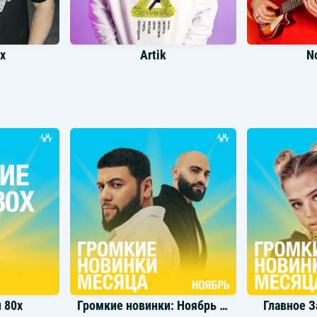
х
Artik
N
нова
Zivert
Мэй
 80х
Громкие новинки: Ноябрь 2022
Главное З