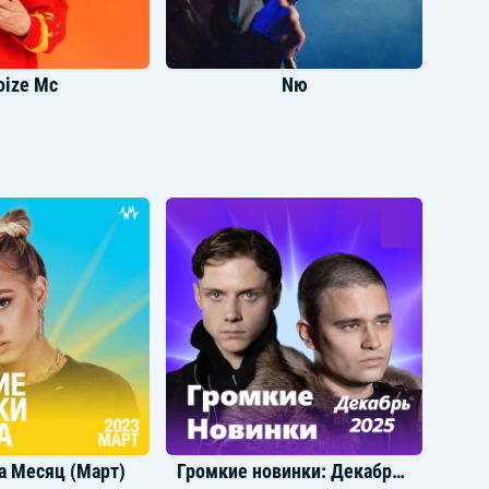
oize Mc
Nю
би Бэйби
Три Дня Дождя
а Месяц (Март)
Громкие новинки: Декабрь 2025