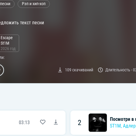
 песни
Рэп и хип-хоп
дложить текст песни
Escape
St1M
2026 год
ли:
109
скачиваний
Длительность -
0
Посмотри в 
2
03:13
ST1M
,
Адлер