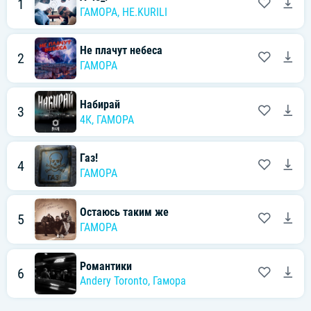
1
ГАМОРА
,
НЕ.KURILI
Не плачут небеса
2
ГАМОРА
Набирай
3
4К,
ГАМОРА
Газ!
4
ГАМОРА
Остаюсь таким же
5
ГАМОРА
Романтики
6
Andery Toronto
,
Гамора