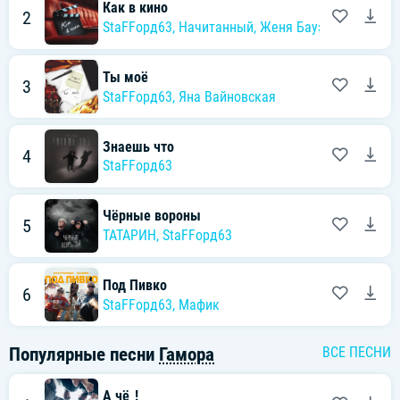
Как в кино
2
StaFFорд63
,
Начитанный
,
Женя Бауэр
Ты моё
3
StaFFорд63
,
Яна Вайновская
Знаешь что
4
StaFFорд63
Чёрные вороны
5
ТАТАРИН
,
StaFFорд63
Под Пивко
6
StaFFорд63
,
Мафик
Популярные песни
Гамора
ВСЕ ПЕСНИ
А чё_!