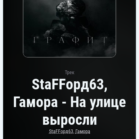
Трек
StaFFорд63,
Гамора - На улице
выросли
StaFFорд63
,
Гамора