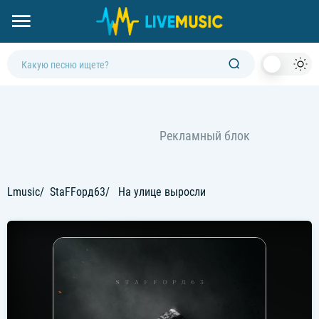
Dark
Mod
Lmusic
StaFFорд63
На улице выросли