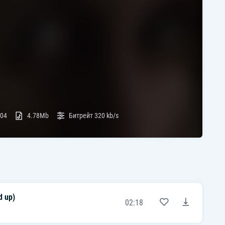
:04
4.78Mb
Битрейт
320 kb/s
d up)
02:18