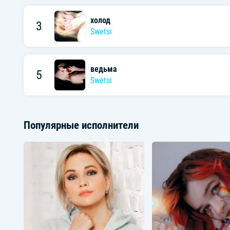
холод
3
Swetsi
ведьма
5
Swetsi
Популярные исполнители