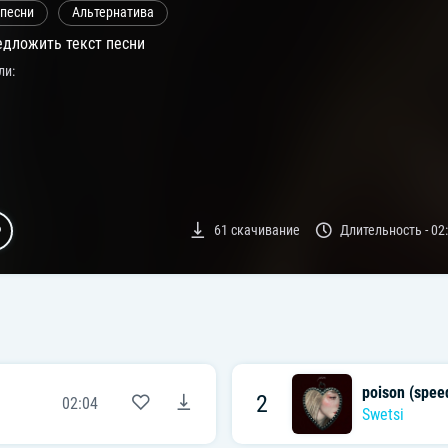
 песни
Альтернатива
дложить текст песни
ли:
61
скачивание
Длительность -
02
poison (spee
2
02:04
Swetsi