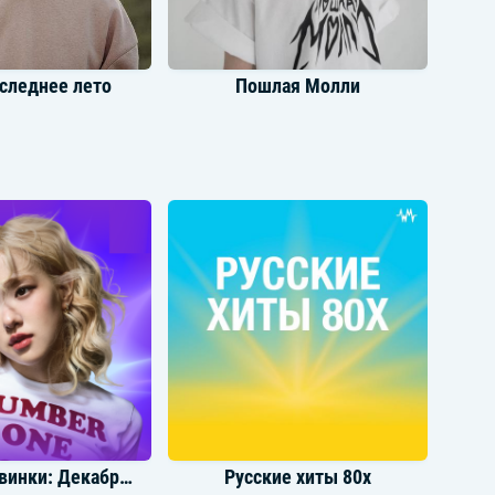
следнее лето
Пошлая Молли
fmannita
Скриптонит
Громкие новинки: Декабрь 2024
Русские хиты 80х