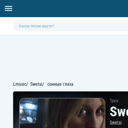
Lmusic
Swetsi
сонные глаза
Трек
Swe
Swetsi