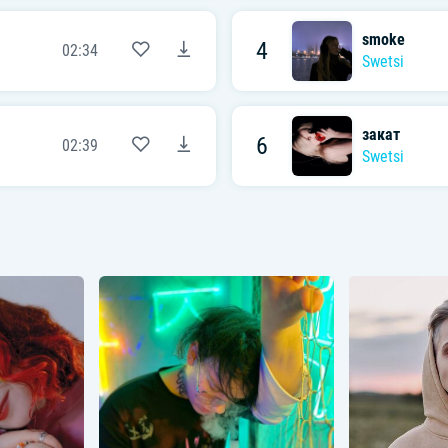
smoke
4
02:34
Swetsi
закат
6
02:39
Swetsi