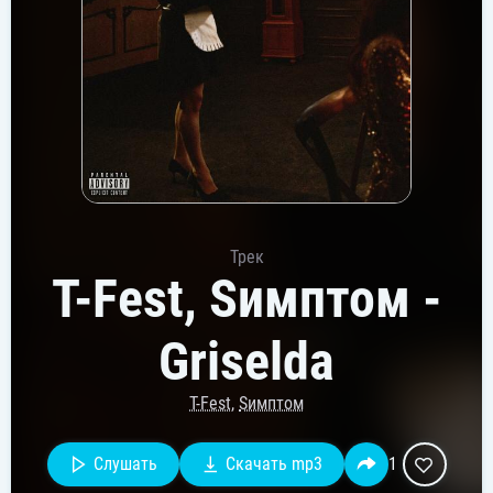
Трек
T-Fest, Sимптом -
Griselda
T-Fest
,
Sимптом
Слушать
Скачать mp3
1