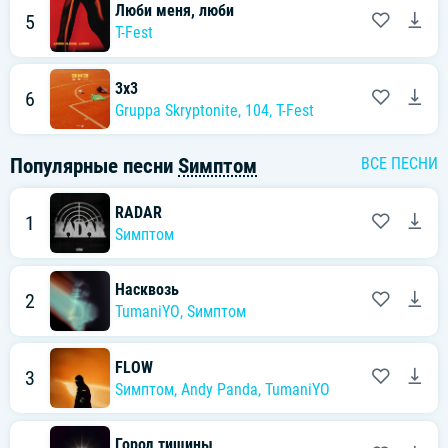
Люби меня, люби
5
T-Fest
3x3
6
Gruppa Skryptonite
,
104
,
T-Fest
Популярные песни
Sимптом
ВСЕ ПЕСНИ
RADAR
1
Sимптом
Насквозь
2
TumaniYO
,
Sимптом
FLOW
3
Sимптом
,
Andy Panda
,
TumaniYO
Город тишины