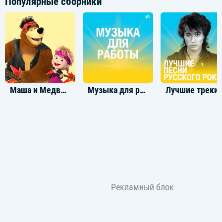
Популярные сборники
Маша и Медведь песни из мультфильма
Музыка для работы
Лучшие треки р