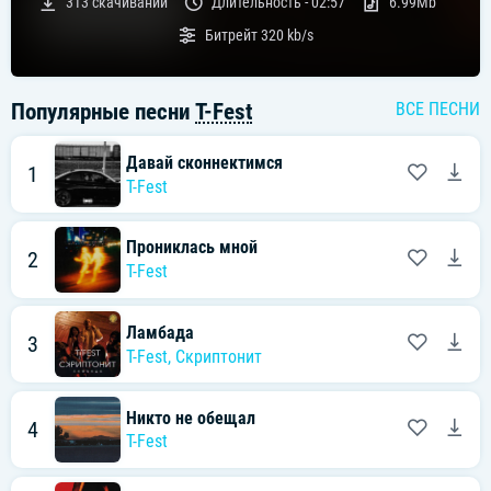
313
скачиваний
Длительность -
02:57
6.99Mb
Битрейт
320 kb/s
Популярные песни
T-Fest
ВСЕ ПЕСНИ
Давай сконнектимся
1
T-Fest
Прониклась мной
2
T-Fest
Ламбада
3
T-Fest
,
Скриптонит
Никто не обещал
4
T-Fest