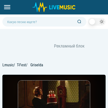
Dark
Mod
Lmusic
T-Fest
Griselda