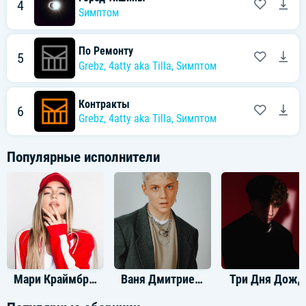
4
Sимптом
По Ремонту
5
Grebz
,
4atty aka Tilla
,
Sимптом
Контракты
6
Grebz
,
4atty aka Tilla
,
Sимптом
Популярные исполнители
Мари Краймбрери
Ваня Дмитриенко
Три Дня Дожд