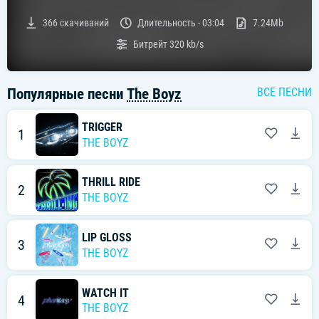
366
скачиваний
Длительность -
03:04
7.24Mb
Битрейт
320 kb/s
Популярные песни
The Boyz
ВСЕ ПЕСНИ
TRIGGER
1
THE BOYZ
THRILL RIDE
2
THE BOYZ
LIP GLOSS
3
THE BOYZ
WATCH IT
4
THE BOYZ