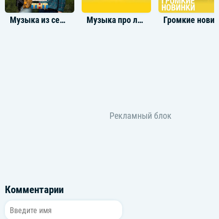
Музыка из сериала Мир! Дружба! Жвачка! Часть 2
Музыка про любовь
Громкие новинки: М
Комментарии