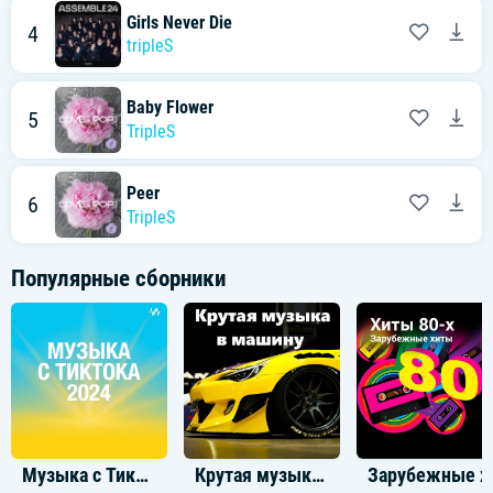
Girls Never Die
4
tripleS
Baby Flower
5
TripleS
Peer
6
TripleS
Популярные сборники
Музыка с ТикТока 2025
Крутая музыка в машину
Заруб