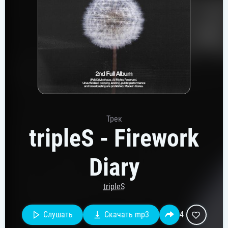
Трек
tripleS - Firework
Diary
tripleS
Слушать
Скачать mp3
4