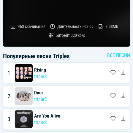
463
скачивания
Длительность -
03:09
7.38Mb
Битрейт
320 kb/s
Популярные песни
Triples
ВСЕ ПЕСНИ
Rising
1
tripleS
Door
2
tripleS
Are You Alive
3
tripleS