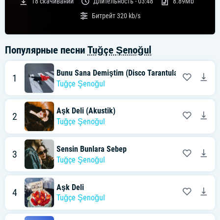
18
скачиваний
Длительность -
03:48
8.89Mb
Битрейт
320 kb/s
Популярные песни
Tuğçe Şenoğul
Bunu Sana Demiştim (Disco Tarantula Remix)
1
Tuğçe Şenoğul
Aşk Deli (Akustik)
2
Tuğçe Şenoğul
Sensin Bunlara Sebep
3
Tuğçe Şenoğul
Aşk Deli
4
Tuğçe Şenoğul