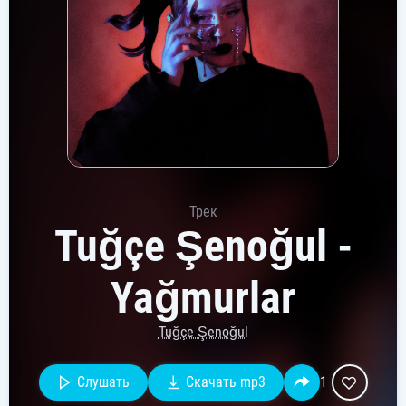
Трек
Tuğçe Şenoğul -
Yağmurlar
Tuğçe Şenoğul
Слушать
Скачать mp3
1