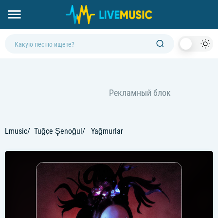
Dark
Mod
Lmusic
Tuğçe Şenoğul
Yağmurlar