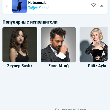
Hatıramızla
5
Tuğçe Şenoğul
Популярные исполнители
Zeynep Bastık
Emre Altuğ
Güliz Ayla