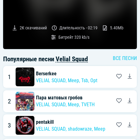
2K
скачиваний
Длительность -
02:19
5.40Mb
Битрейт
320 kb/s
Популярные песни
Velial Squad
ВСЕ ПЕСНИ
Berserkee
1
VELIAL SQUAD
,
Meep
,
Tsb
,
Opt
Пара матовых гробов
2
VELIAL SQUAD
,
Meep
,
TVETH
pentakill
3
VELIAL SQUAD
,
shadowraze
,
Meep