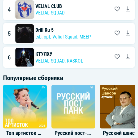
VELIAL CLUB
4
VELIAL SQUAD
Drill Ru 5
5
tsb
,
opt
,
Velial Squad
,
MEEP
КТУЛХУ
6
VELIAL SQUAD
,
RASKOL
Популярные сборники
Топ артисток 2021
Русский пост-панк
Русский шансон луч