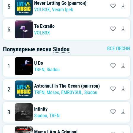
Never Letting Go (рингтон)
5
VOLB3X
,
Vesim Ipek
Te Extraño
6
VOLB3X
Популярные песни
Siadou
ВСЕ ПЕСНИ
U Do
1
TRFN
,
Siadou
Astronaut In The Ocean (рингтон)
2
TRFN
,
Moses
,
EMR3YGUL
,
Siadou
Infinity
3
Siadou
,
TRFN
Mama I Am A Criminal