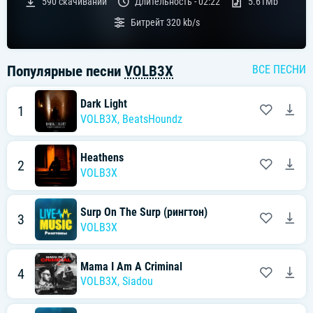
590
скачиваний
Длительность -
02:22
5.61Mb
Битрейт
320 kb/s
Популярные песни
VOLB3X
ВСЕ ПЕСНИ
Dark Light
1
VOLB3X
,
BeatsHoundz
Heathens
2
VOLB3X
Surp On The Surp (рингтон)
3
VOLB3X
Mama I Am A Criminal
4
VOLB3X
,
Siadou