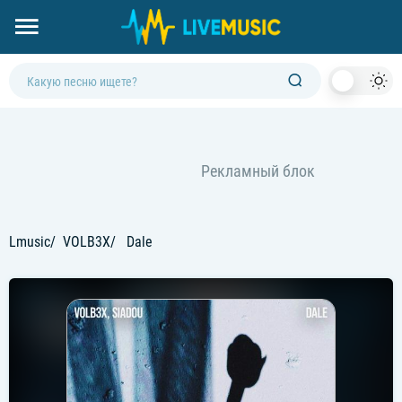
Dark
Mod
Lmusic
VOLB3X
Dale