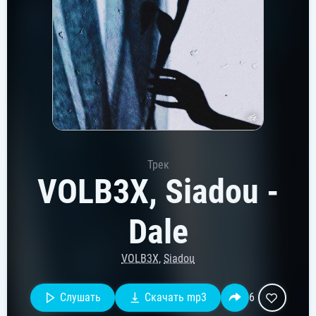
Трек
VOLB3X, Siadou -
Dale
VOLB3X
,
Siadou
Слушать
Скачать mp3
6