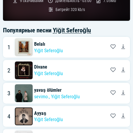
9
скачиваний
Длительность -
03:00
7.05Mb
Битрейт
320 kb/s
Популярные песни
Yiğit Seferoğlu
Belalı
1
Yiğit Seferoğlu
Divane
2
Yiğit Seferoğlu
yavaş ölümler
3
sevimo.
,
Yiğit Seferoğlu
Ayyaş
4
Yiğit Seferoğlu