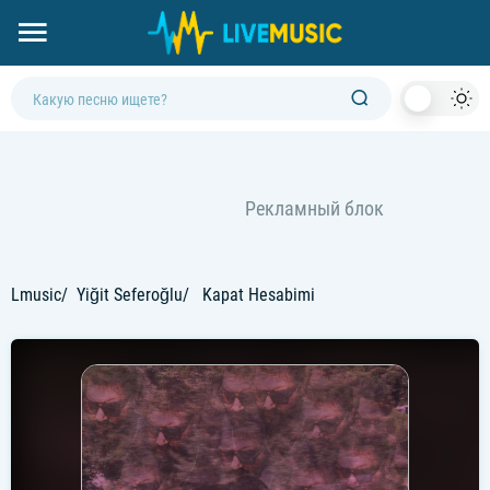
Dark
Mod
Lmusic
Yiğit Seferoğlu
Kapat Hesabimi