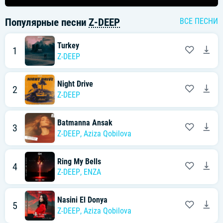
Популярные песни
Z-DEEP
ВСЕ ПЕСНИ
Turkey
1
Z-DEEP
Night Drive
2
Z-DEEP
Batmanna Ansak
3
Z-DEEP
,
Aziza Qobilova
Ring My Bells
4
Z-DEEP
,
ENZA
Nasini El Donya
5
Z-DEEP
,
Aziza Qobilova