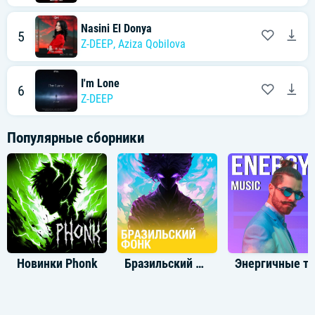
Nasini El Donya
5
Z-DEEP
,
Aziza Qobilova
I'm Lone
6
Z-DEEP
Популярные сборники
Новинки Phonk
Бразильский Фонк
Энергичные 