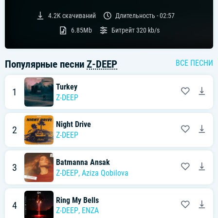
4.2K
скачиваний
Длительность -
02:57
6.85Mb
Битрейт
320 kb/s
Популярные песни
Z-DEEP
ВСЕ ПЕСНИ
Turkey
1
Z-DEEP
Night Drive
2
Z-DEEP
Batmanna Ansak
3
Z-DEEP
,
Aziza Qobilova
Ring My Bells
4
Z-DEEP
,
ENZA