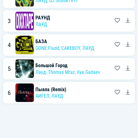
ЛАУД
,
DJ Stonik1917
РАУНД
3
ЛАУД
БАЗА
4
GONE.Fludd
,
CAKEBOY
,
ЛАУД
Большой Город
5
Лауд
,
Thomas Mraz
,
Ilya Gadaev
Пыяла (Remix)
6
АИГЕЛ
,
ЛАУД