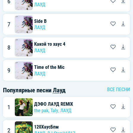
6
ЛАУД
Side B
7
ЛАУД
Какой то хаус 4
8
ЛАУД
Time of the Mic
9
ЛАУД
Популярные песни
Лауд
ВСЕ ПЕСНИ
ДЭФО ЛАУД REMIX
1
the pak
,
Taly
,
ЛАУД
120ХаусБпм
2