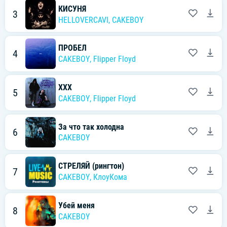
КИСУНЯ
3
HELLOVERCAVI
,
CAKEBOY
ПРОБЕЛ
4
CAKEBOY
,
Flipper Floyd
XXX
5
CAKEBOY
,
Flipper Floyd
За что так холодна
6
CAKEBOY
СТРЕЛЯЙ (рингтон)
7
CAKEBOY
,
КлоуКома
Убей меня
8
CAKEBOY