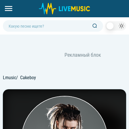
Dark
Mod
Lmusic
Cakeboy