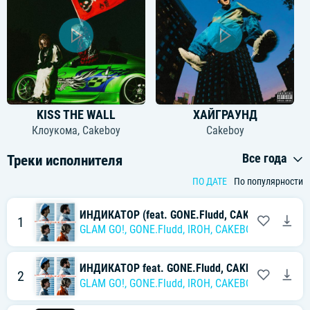
KISS THE WALL
ХАЙГРАУНД
Клоукома
,
Cakeboy
Cakeboy
Все года
Треки исполнителя
ПО ДАТЕ
По популярности
ИНДИКАТОР (feat. GONE.Fludd, CAKEBOY, IROH, Fl
1
GLAM GO!
,
GONE.Fludd
,
IROH
,
CAKEBOY
,
Flipper Fl
ИНДИКАТОР feat. GONE.Fludd, CAKEBOY, IROH, Fl
2
GLAM GO!
,
GONE.Fludd
,
IROH
,
CAKEBOY
,
Flipper Fl