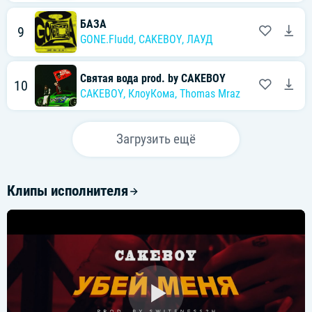
БАЗА
9
GONE.Fludd
,
CAKEBOY
,
ЛАУД
Святая вода prod. by CAKEBOY
10
CAKEBOY
,
КлоуКома
,
Thomas Mraz
Загрузить ещё
Клипы исполнителя