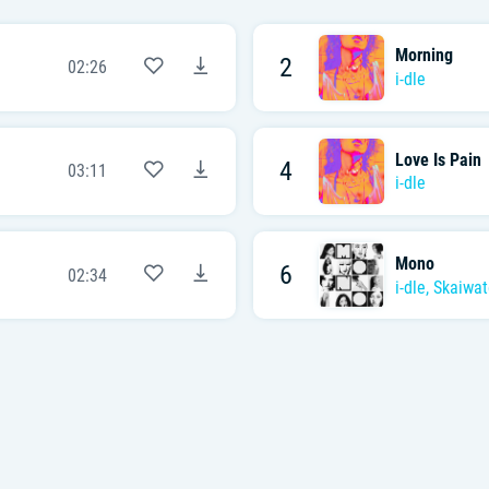
Morning
2
02:26
i-dle
Love Is Pain
4
03:11
i-dle
Mono
6
02:34
i-dle
,
Skaiwat