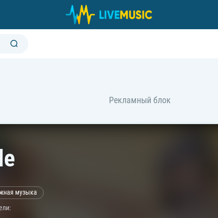
le
жная музыка
ели: