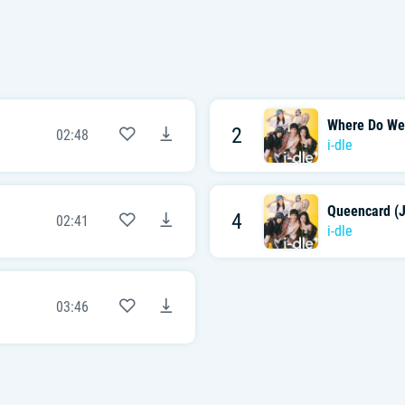
Where Do We
2
02:48
i-dle
Queencard (J
4
02:41
i-dle
03:46