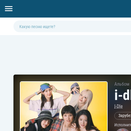
Альбом
i-d
I-Dle
Зарубе
Исполнит