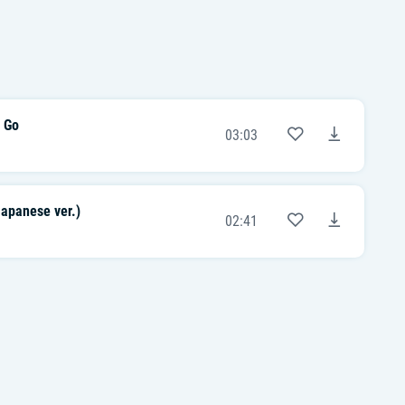
 Go
03:03
apanese ver.)
02:41