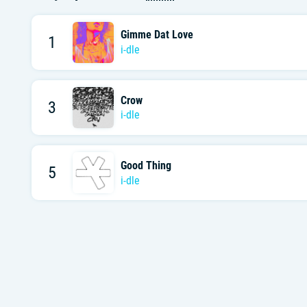
Gimme Dat Love
1
i-dle
Crow
3
i-dle
Good Thing
5
i-dle