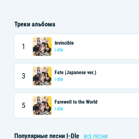
Треки альбома
Invincible
1
i-dle
Fate (Japanese ver.)
3
i-dle
Farewell to the World
5
i-dle
Популярные песни
I-Dle
ВСЕ ПЕСНИ