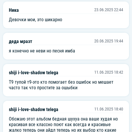
Good thing, goody
Ника
23.06.2025 22:44
Holy moly, shh
Девочки мои, это шикарно
Good thing, goody
어머, it's a good thing
деда мразт
20.06.2025 19:44
Good thing, goody
я конечно не неви но песня имба
Holy moly shhh
Good thing, goody
shiji i-love-shadow telega
11.06.2025 18:42
어머, it's a good thing
Т9 тупой т9-это кто помогает без ошибок но мешает
часто так что простите за ошыбки
어머 It’s a good thing
shiji i-love-shadow telega
11.06.2025 18:40
Обожаю этот альбом бедная шухуа она ваше худая но
красивая все классно поют как всегда и красивые
жалко теперь они айдл теперь но их выбор кто какие