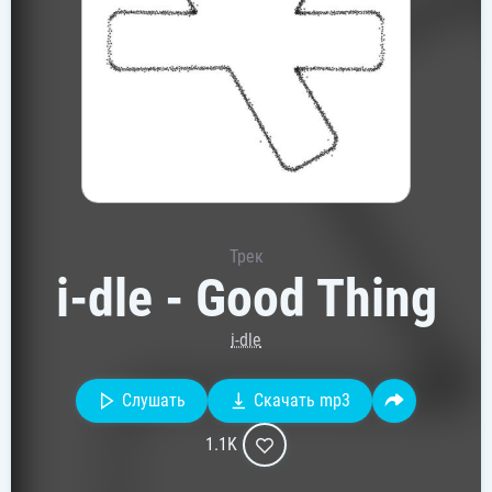
Трек
i-dle - Good Thing
i-dle
Слушать
Скачать mp3
1.1K