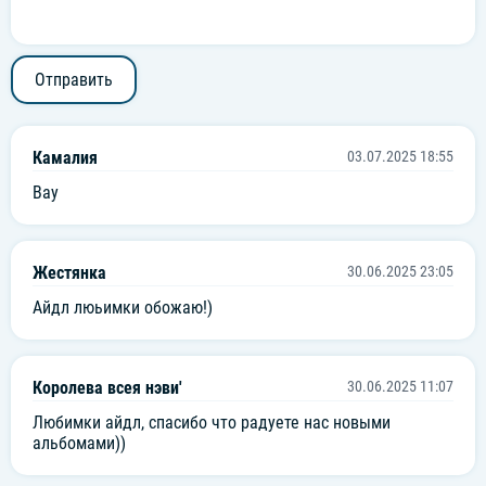
너나 전부 가져 발로 뻥뻥뻥!
Отправить
Hey boy, you never know
What you’re missing now
Камалия
03.07.2025 18:55
So, holding until I die, yo
Вау
Boy, it is such a good thing for tonight
Goodbye baby, muah
Жестянка
30.06.2025 23:05
Айдл люьимки обожаю!)
Baby, I heard your good thing (Mm-mm-mm)
It's really, really, really good (La-la-la, la-la-la-la)
Королева всея нэви'
30.06.2025 11:07
Baby, I heard your good thing (Mm-mm-mm)
Любимки айдл, спасибо что радуете нас новыми
It's really, really, really good (La-la-la)
альбомами))