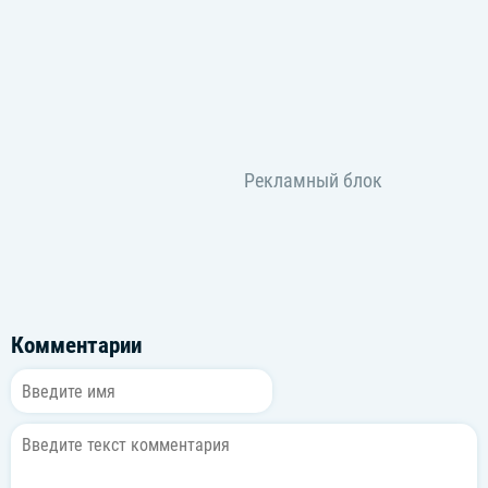
Holy moly, shh
Good thing, goody
어머, it's a good thing
Good thing, goody
Holy moly shhh
Good thing, goody
어머, it's a good thing
Yo, dear ‘dumb and dumber’
Комментарии
꺼져 널 거저 줘도 No no no no
눈앞에 나를 보니 말을 계속 어버버버
Yo, hello girl next to boy
거참 뭣뭣뭣뭣 같으니