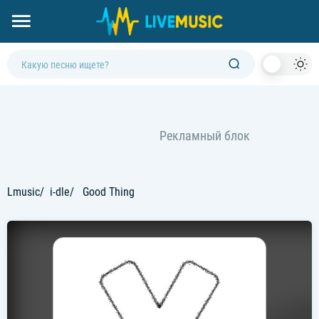
Dark
Mod
Lmusic
i-dle
Good Thing