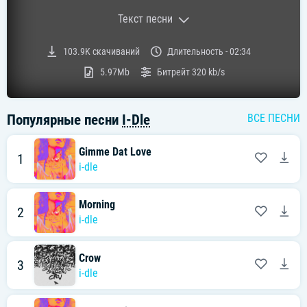
Текст песни
Текст песни:
103.9K
скачиваний
Длительность -
02:34
Goodbye baby, mwah
5.97Mb
Битрейт
320 kb/s
Baby, I heard your good thing (Mm-mm-mm)
Популярные песни
I-Dle
ВСЕ ПЕСНИ
It's really, really, really good (La-la-la, la-la-la-la)
Gimme Dat Love
Baby, I heard your good thing (Mm-mm-mm)
1
i-dle
It's really, really, really good
Morning
2
i-dle
난 1억 5000짜리 시계를 차고
그 다음에 르쉐 or 람보 키를 손에 들고
Crow
3
i-dle
미친 듯 Burn 하고 퍽 밟아 200킬로
이거 참 하하 정말 깔깔 웃겨 재미있군