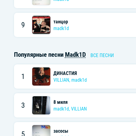
танцор
9
madk1d
Популярные песни
Madk1D
ВСЕ ПЕСНИ
ДИНАСТИЯ
1
VILLIAN
,
madk1d
8 миля
3
madk1d
,
VILLIAN
засосы
5