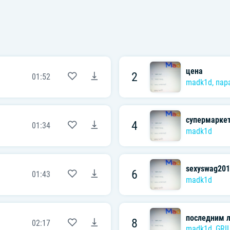
цена
2
01:52
madk1d
,
пар
супермарке
4
01:34
madk1d
sexyswag201
6
01:43
madk1d
последним 
8
02:17
madk1d
,
GRI