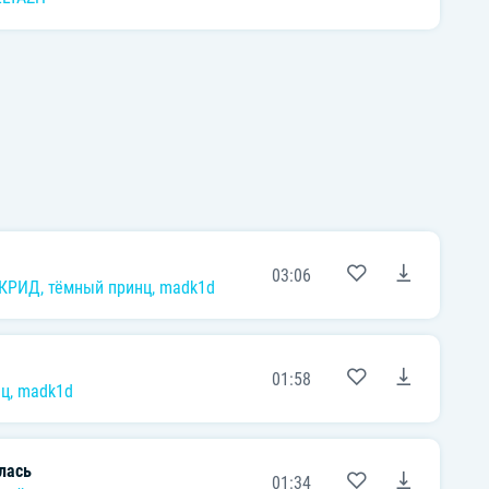
03:06
 КРИД
,
тёмный принц
,
madk1d
01:58
нц
,
madk1d
лась
01:34