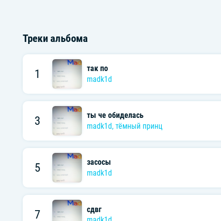
Треки альбома
так по
1
madk1d
ты че обиделась
3
madk1d
,
тёмный принц
засосы
5
madk1d
сдвг
7
madk1d