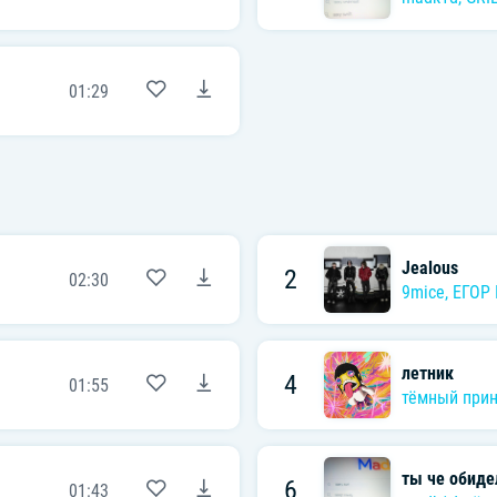
01:29
Jealous
2
02:30
9mice
,
ЕГОР
летник
4
01:55
тёмный при
ты че обиде
6
01:43