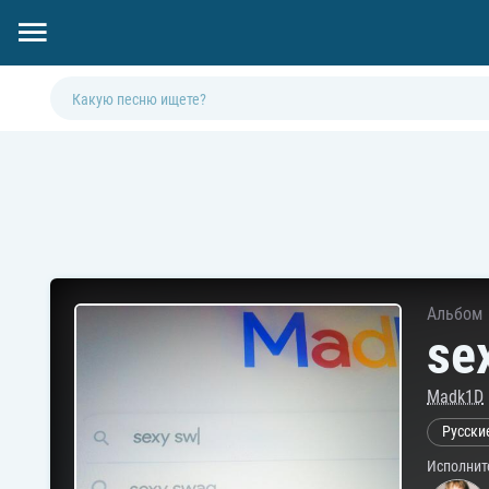
Альбом
se
Madk1D
Русски
Исполнит