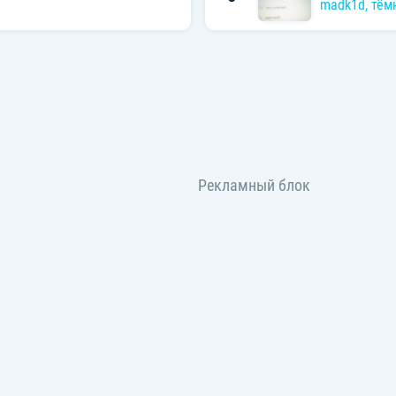
madk1d
,
тём