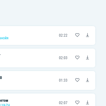
02:22
анойя
т
02:03
0
01:33
летом
02:07
LLYAZH