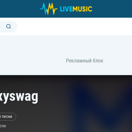
xyswag
е песни
ели: