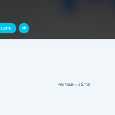
лушать