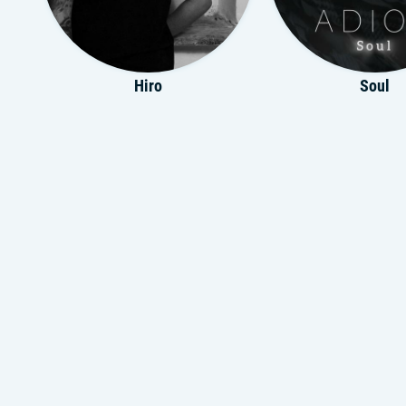
Hiro
Soul
клуб любителей музыки
A.v.g