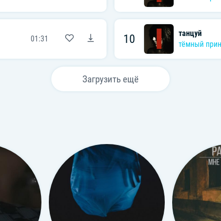
танцуй
10
01:31
тёмный при
Загрузить ещё