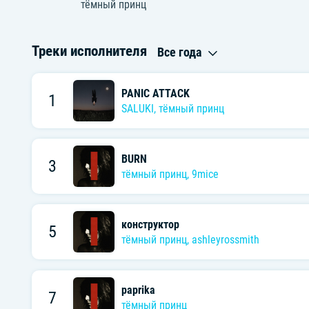
тёмный принц
Треки исполнителя
Все года
PANIC ATTACK
1
SALUKI
,
тёмный принц
BURN
3
тёмный принц
,
9mice
конструктор
5
тёмный принц
,
ashleyrossmith
paprika
7
тёмный принц