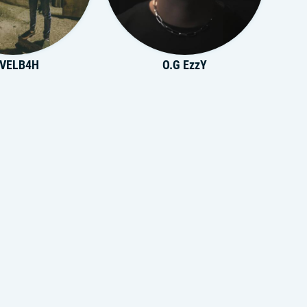
VELB4H
O.G EzzY
йский Груз
Эллаи