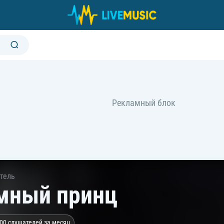
тель
мный принц
00 слушателей за месяц