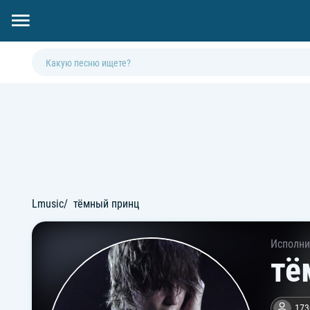
Lmusic
тёмный принц
Исполни
тё
173