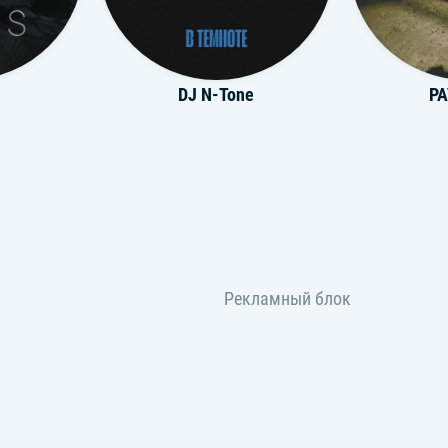
DJ N-Tone
PA
Jemi
Каспи