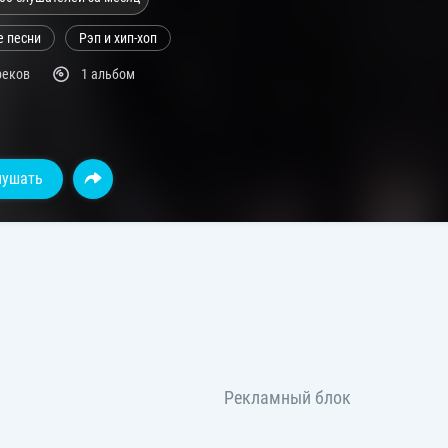
е песни
Рэп и хип-хоп
реков
1 альбом
лушать