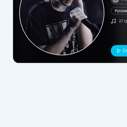
Русски
27 т
С