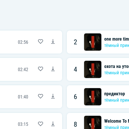
one more ti
2
02:56
тёмный при
охота на уто
4
02:42
тёмный при
предиктор
6
01:40
тёмный при
Welcome To 
8
03:15
тёмный при