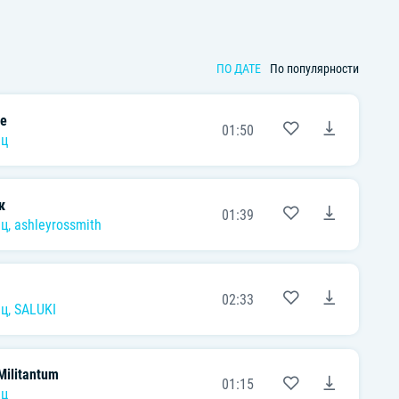
ПО ДАТЕ
По популярности
me
01:50
нц
к
01:39
нц
,
ashleyrossmith
02:33
нц
,
SALUKI
Militantum
01:15
нц