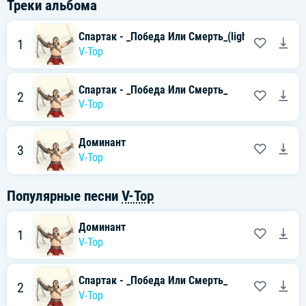
Треки альбома
Спартак - _Победа Или Смерть_(light)
1
V-Top
Спартак - _Победа Или Смерть_
2
V-Top
Доминант
3
V-Top
Популярные песни
V-Top
Доминант
1
V-Top
Спартак - _Победа Или Смерть_
2
V-Top