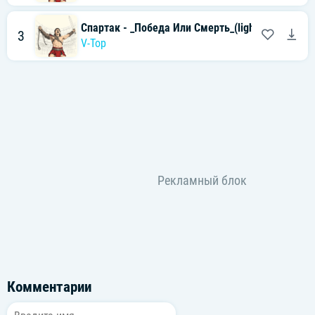
Спартак - _Победа Или Смерть_(light)
3
V-Top
Комментарии