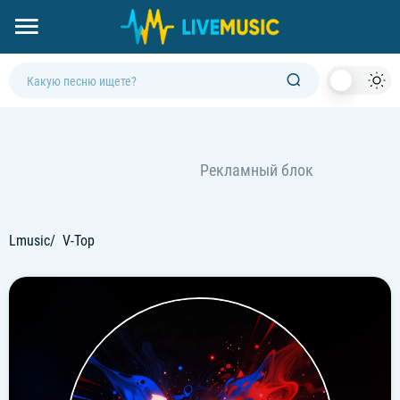
Dark
Mod
Lmusic
V-Top