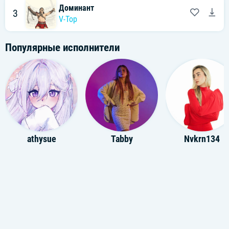
Доминант
3
V-Top
Популярные исполнители
athysue
Tabby
Nvkrn134