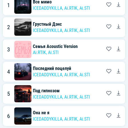
Все мимо
1
ICEDADDYKILLA
,
Ai.RTIK
,
Ai.STI
Грустный Дэнс
2
ICEDADDYKILLA
,
Ai.RTIK
,
Ai.STI
Семья Acoustic Version
3
Ai.RTIK
,
Ai.STI
Последний поцелуй
4
ICEDADDYKILLA
,
Ai.RTIK
,
Ai.STI
Под гипнозом
5
ICEDADDYKILLA
,
Ai.RTIK
,
Ai.STI
Она не я
6
ICEDADDYKILLA
,
Ai.RTIK
,
Ai.STI