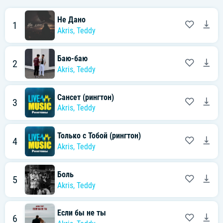
Не Дано
1
Akris
,
Teddy
Баю-баю
2
Akris
,
Teddy
Сансет (рингтон)
3
Akris
,
Teddy
Только с Тобой (рингтон)
4
Akris
,
Teddy
Боль
5
Akris
,
Teddy
Если бы не ты
6