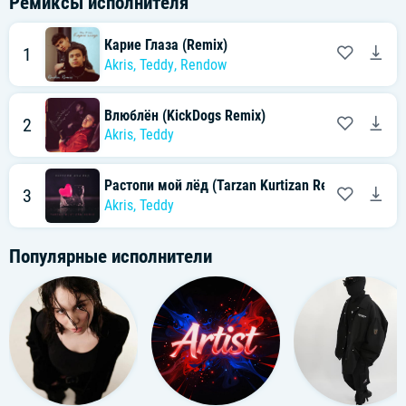
Ремиксы исполнителя
Карие Глаза (Remix)
1
Akris
,
Teddy
,
Rendow
Влюблён (KickDogs Remix)
2
Akris
,
Teddy
Растопи мой лёд (Tarzan Kurtizan Remix)
3
Akris
,
Teddy
Популярные исполнители