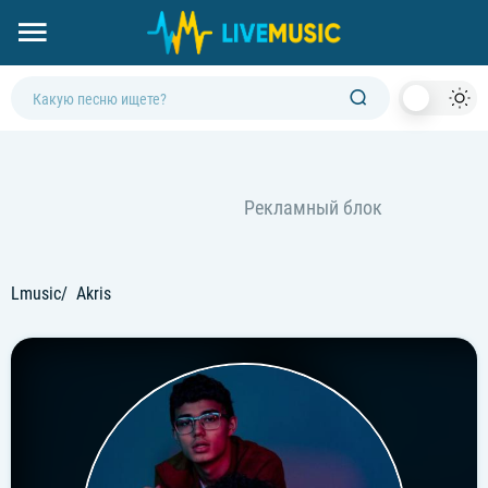
Dark
Mod
Lmusic
Akris