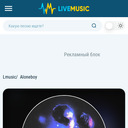
Dark
Mod
Lmusic
Aloneboy