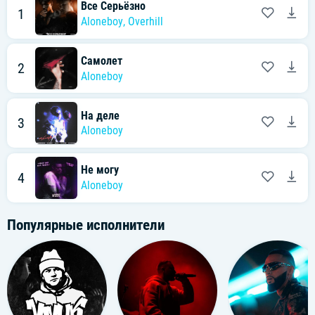
Все Серьёзно
1
Aloneboy
,
Overhill
Самолет
2
Aloneboy
На деле
3
Aloneboy
Не могу
4
Aloneboy
Популярные исполнители