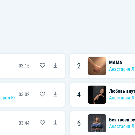
МАМА
2
03:15
Анастасия Л
Любовь внут
4
03:02
авел Ковалёв
,
Андрей Бирин
,
Варя Новошинская
,
Юлия Баранчук
Анастасия Л
Без твоей р
6
03:44
Анастасия Л