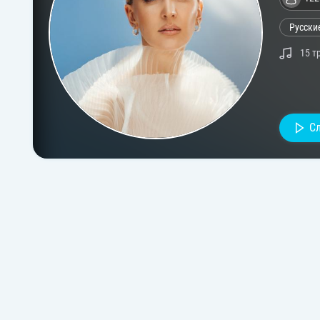
Русски
15 т
С