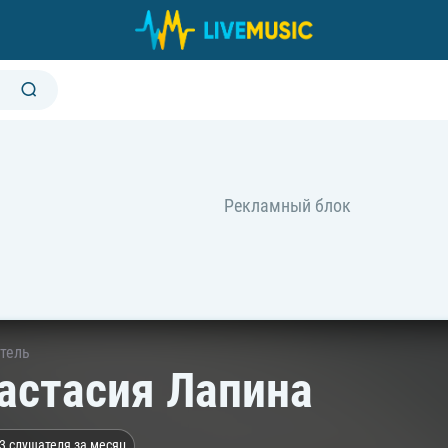
тель
астасия Лапина
3 слушателя за месяц