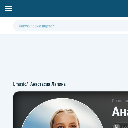
Lmusic
Анастасия Лапина
Исполни
Ан
122