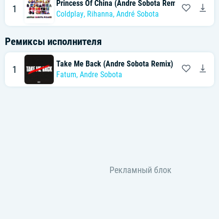
Princess Of China (Andre Sobota Remix) (Feat. An
1
Coldplay
,
Rihanna
,
André Sobota
Ремиксы исполнителя
Take Me Back (Andre Sobota Remix)
1
Fatum
,
Andre Sobota