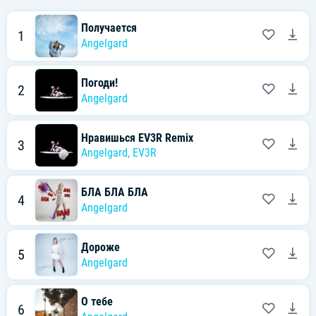
Получается
1
Angelgard
Погоди!
2
Angelgard
Нравишься EV3R Remix
3
Angelgard
,
EV3R
БЛА БЛА БЛА
4
Angelgard
Дороже
5
Angelgard
О тебе
6