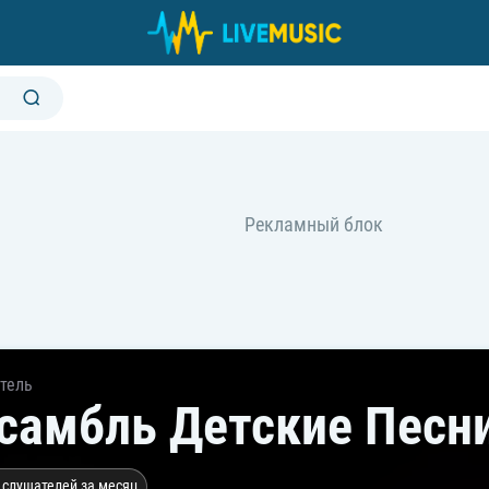
тель
самбль Детские Песн
 слушателей за месяц