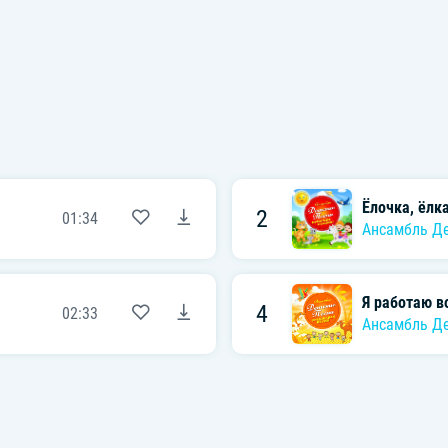
Ёлочка, ёлк
2
01:34
Ансамбль Де
Я работаю 
4
02:33
Ансамбль Де