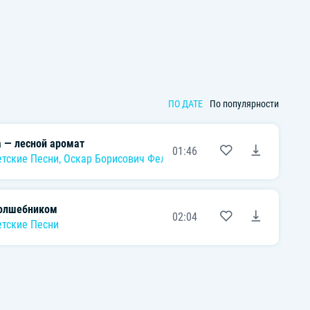
ПО ДАТЕ
По популярности
а — лесной аромат
01:46
тские Песни
,
Оскар Борисович Фельцман
волшебником
02:04
тские Песни