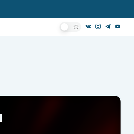
Dark
Mode
и