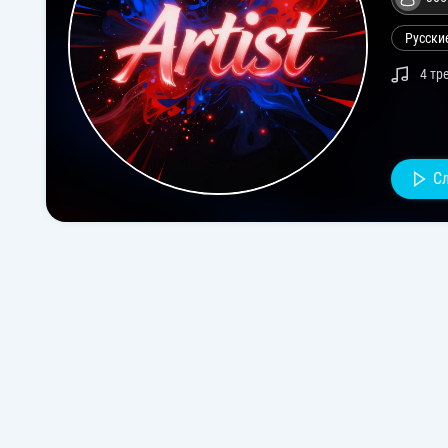
Русски
4 тр
С