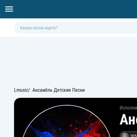
Lmusic
Ансамбль Детские Песни
Исполни
Ан
305