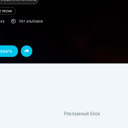
е песни
ека
Нет альбомов
лушать