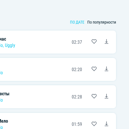
ПО ДАТЕ
По популярности
час
02:37
lo
,
Uggly
02:20
lo
посты
02:28
lo
Мело
01:59
lo