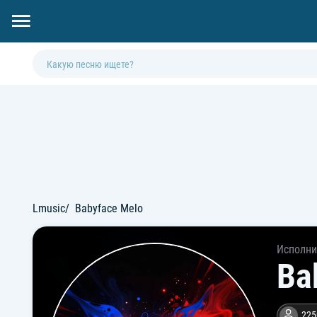
Lmusic
Babyface Melo
Исполни
Ba
225