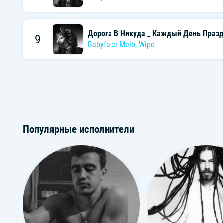
Дорога В Никуда _ Каждый День Праз
9
Babyface Melo
,
Wipo
Популярные исполнители