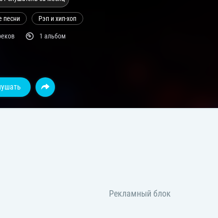
е песни
Рэп и хип-хоп
реков
1 альбом
лушать