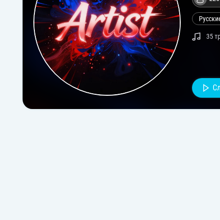
Русски
35 т
С