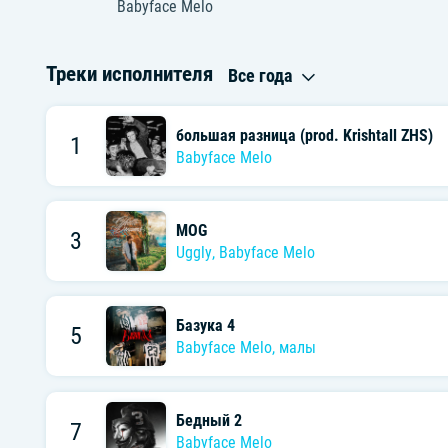
Babyface Melo
Треки исполнителя
Все года
большая разница (prod. Krishtall ZHS)
1
Babyface Melo
MOG
3
Uggly
,
Babyface Melo
Базука 4
5
Babyface Melo
,
малы
Бедный 2
7
Babyface Melo