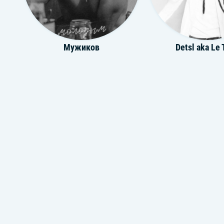
Мужиков
Detsl aka Le 
The Narcissus
Locked2