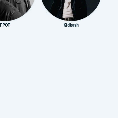
ГРОТ
Kidkash
Metox
SNIZOV