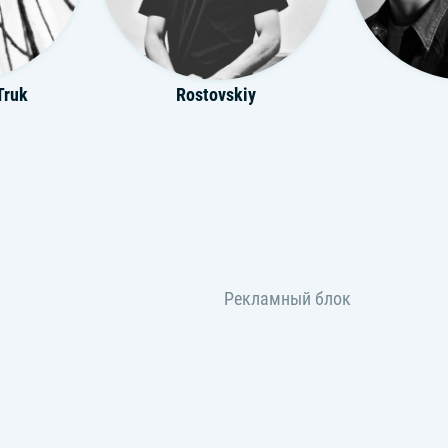
Truk
Rostovskiy
3
Chase