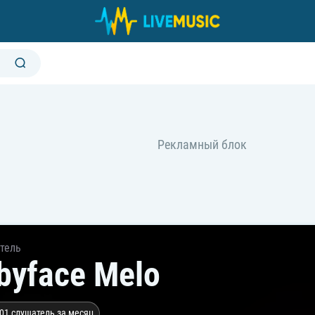
тель
byface Melo
01 слушатель за месяц