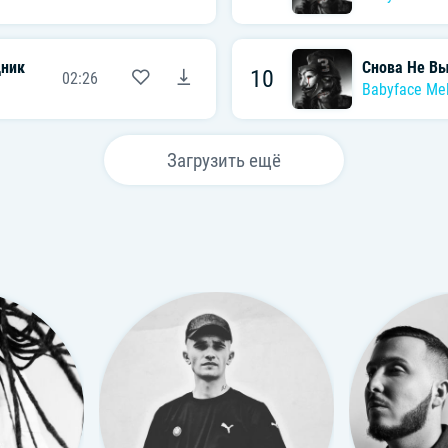
дник
Снова Не Вы
10
02:26
Babyface Me
Загрузить ещё