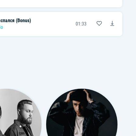
спался (Bonus)
01:33
lo