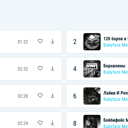
120 баров в 
2
01:22
Babyface Me
Боровляны
4
02:32
Babyface Me
Лайки И Ре
6
02:28
Babyface Me
Бейбифейс 
8
02:24
Babyface Me