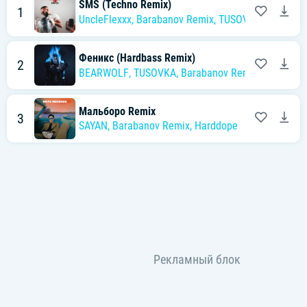
SMS (Techno Remix)
1
UncleFlexxx
,
Barabanov Remix
,
TUSOVKA
Феникс (Hardbass Remix)
2
BEARWOLF
,
TUSOVKA
,
Barabanov Remix
Мальборо Remix
3
SAYAN
,
Barabanov Remix
,
Harddope