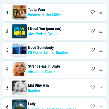
Toata Vara
1
Bastien
,
Misha Miller
I Need You (рингтон)
2
Alex Parker
,
Bastien
Need Somebody
3
Gil Glaze
,
Tatana
,
Bastien
Strange-ma In Brate
4
Alexandra Stan
,
Bastien
Mai Bine Asa
5
Bastien
Lady
6