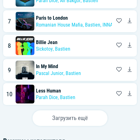
Parah Dice
,
Ali Bakgor
,
Bastien
Paris to London
7
Romanian House Mafia
,
Bastien
,
INNA
Billie Jean
8
Sickotoy
,
Bastien
In My Mind
9
Pascal Junior
,
Bastien
Less Human
10
Parah Dice
,
Bastien
Загрузить ещё