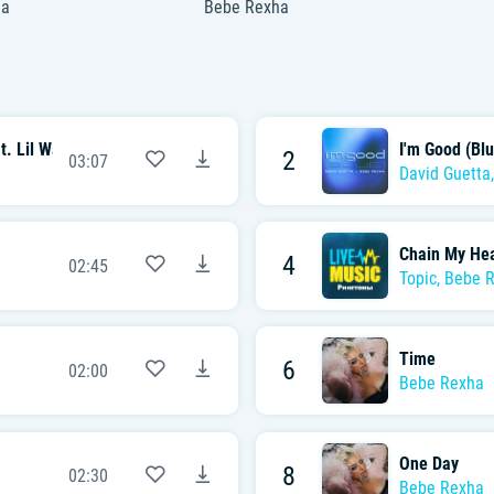
ha
Bebe Rexha
t. Lil Wayne
I'm Good (Blu
2
03:07
David Guetta
Chain My Hea
4
02:45
Topic
,
Bebe 
Time
6
02:00
Bebe Rexha
One Day
8
02:30
Bebe Rexha