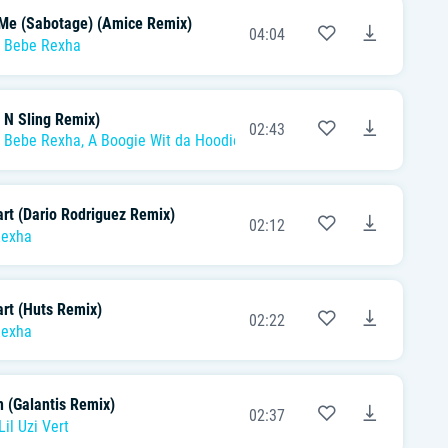
t Me (Sabotage) (Amice Remix)
04:04
,
Bebe Rexha
 N Sling Remix)
02:43
,
Bebe Rexha
,
A Boogie Wit da Hoodie
,
Ty Dolla $ign
rt (Dario Rodriguez Remix)
02:12
Rexha
rt (Huts Remix)
02:22
Rexha
n (Galantis Remix)
02:37
Lil Uzi Vert