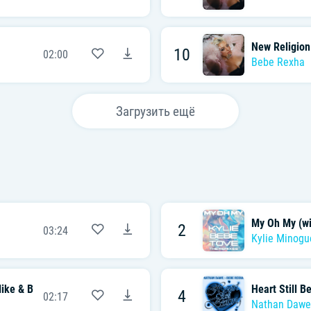
New Religion
10
02:00
Bebe Rexha
Загрузить ещё
My Oh My (wi
2
03:24
Kylie Minogu
Mike & Ben Nicky & Dr Phunk Remix)
Heart Still B
4
02:17
Nathan Dawe