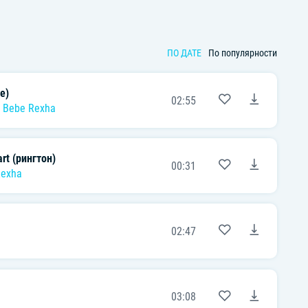
ПО ДАТЕ
По популярности
e)
02:55
,
Bebe Rexha
rt (рингтон)
00:31
Rexha
02:47
03:08