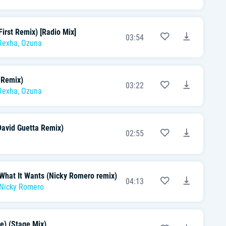
First Remix) [Radio Mix]
03:54
Rexha
,
Ozuna
 Remix)
03:22
Rexha
,
Ozuna
David Guetta Remix)
02:55
What It Wants (Nicky Romero remix)
04:13
Nicky Romero
e) (Stage Mix)