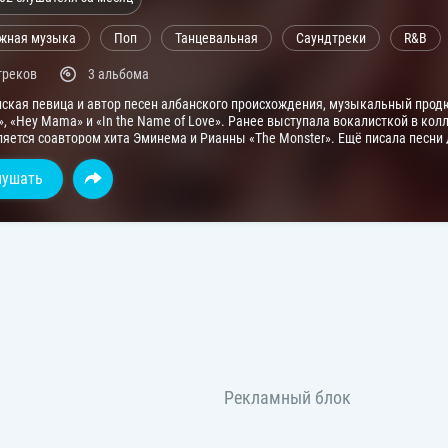
жная музыка
Поп
Танцевальная
Саундтреки
R&B
треков
3 альбома
ская певица и автор песен албанского происхождения, музыкальный продю
 «Hey Mama» и «In the Name of Love». Ранее выступала вокалисткой в кол
ляется соавтором хита Эминема и Рианны «The Monster». Ещё писала песни
 что больна биполярным расстройством.
лушать