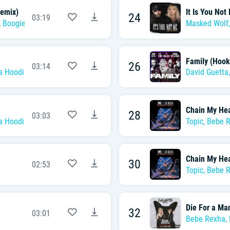
emix)
It Is You No
24
03:19
 Boogie Wit da Hoodie
Masked Wolf
Family (Hook
26
03:14
a Hoodie
,
Ty Dolla $ign
David Guetta
Chain My Hea
28
03:03
a Hoodie
,
Ty Dolla $ign
Topic
,
Bebe 
Chain My Hea
30
02:53
Topic
,
Bebe 
Die For a Ma
32
03:01
Bebe Rexha
,