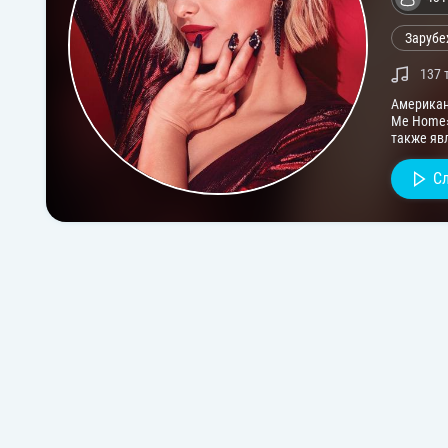
Зарубе
137 
Американ
Me Home»,
также яв
заявила,
С