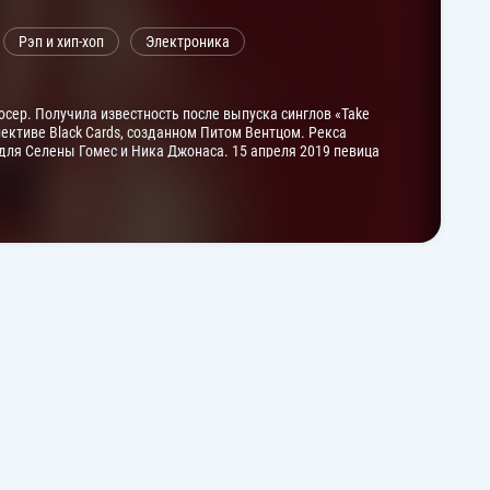
Рэп и хип-хоп
Электроника
сер. Получила известность после выпуска синглов «Take
лективе Black Cards, созданном Питом Вентцом. Рекса
 для Селены Гомес и Ника Джонаса. 15 апреля 2019 певица