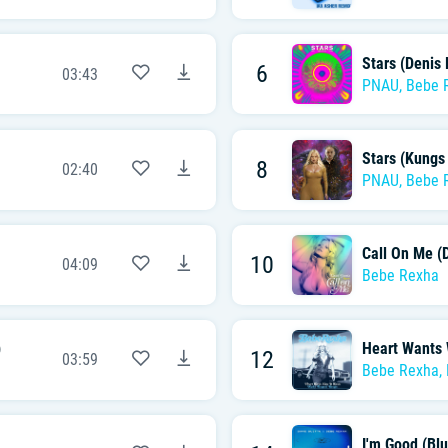
Stars (Denis 
6
03:43
PNAU
,
Bebe 
Stars (Kungs
8
02:40
PNAU
,
Bebe 
Call On Me (
10
04:09
Bebe Rexha
)
Heart Wants 
12
03:59
Bebe Rexha
,
I'm Good (Blu