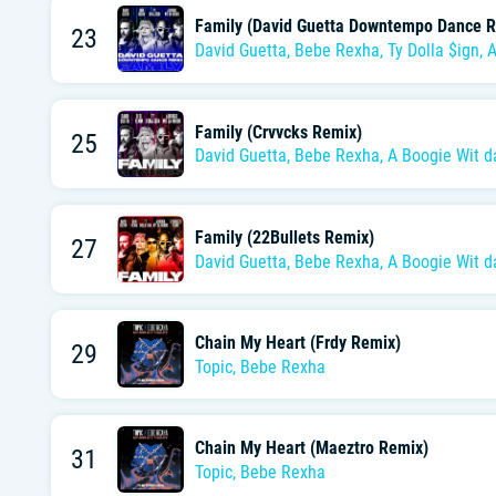
Family (David Guetta Downtempo Dance R
23
David Guetta
,
Bebe Rexha
,
Ty Dolla $ign
,
A
Family (Crvvcks Remix)
25
David Guetta
,
Bebe Rexha
,
A Boogie Wit d
Family (22Bullets Remix)
27
David Guetta
,
Bebe Rexha
,
A Boogie Wit d
Chain My Heart (Frdy Remix)
29
Topic
,
Bebe Rexha
Chain My Heart (Maeztro Remix)
31
Topic
,
Bebe Rexha