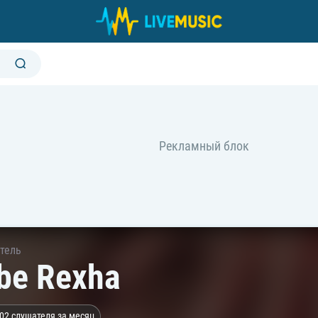
тель
be Rexha
02 слушателя за месяц