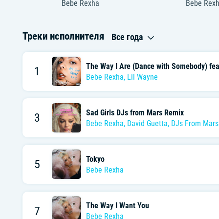
Bebe Rexha
Bebe Rex
Треки исполнителя
Все года
The Way I Are (Dance with Somebody) fea
1
Bebe Rexha
,
Lil Wayne
Sad Girls DJs from Mars Remix
3
Bebe Rexha
,
David Guetta
,
DJs From Mars
Tokyo
5
Bebe Rexha
The Way I Want You
7
Bebe Rexha