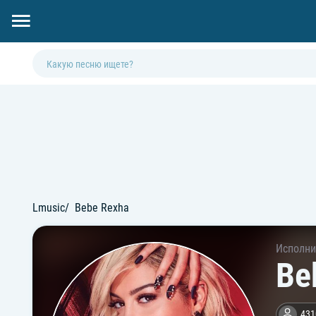
Lmusic
Bebe Rexha
Исполни
Be
431