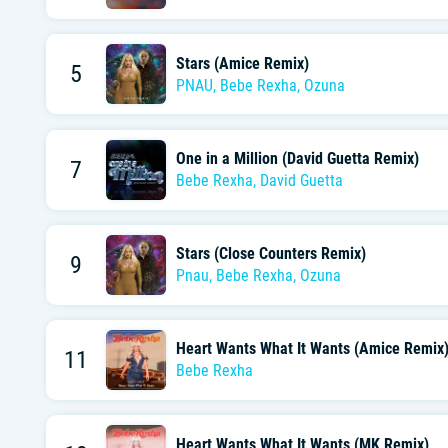
Stars (Amice Remix)
5
PNAU
,
Bebe Rexha
,
Ozuna
One in a Million (David Guetta Remix)
7
Bebe Rexha
,
David Guetta
Stars (Close Counters Remix)
9
Pnau
,
Bebe Rexha
,
Ozuna
Heart Wants What It Wants (Amice Remix
11
Bebe Rexha
Heart Wants What It Wants (MK Remix)