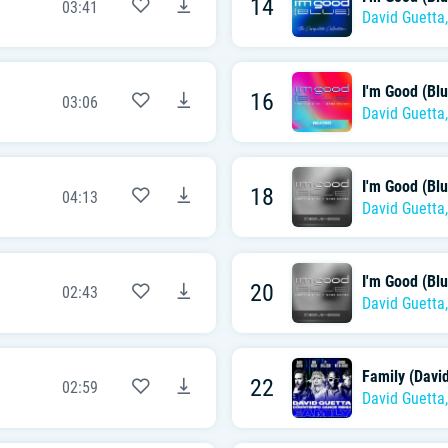
14
03:41
David Guetta
I'm Good (Bl
16
03:06
David Guetta
I'm Good (Blu
18
04:13
David Guetta
I'm Good (Bl
20
02:43
David Guetta
Family (Davi
22
02:59
David Guetta