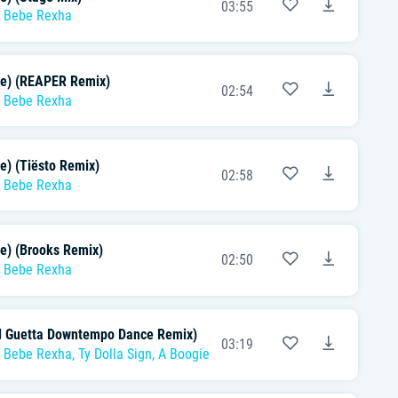
03:55
,
Bebe Rexha
ue) (REAPER Remix)
02:54
,
Bebe Rexha
e) (Tiësto Remix)
02:58
,
Bebe Rexha
ue) (Brooks Remix)
02:50
,
Bebe Rexha
d Guetta Downtempo Dance Remix)
03:19
,
Bebe Rexha
,
Ty Dolla Sign
,
A Boogie Wit Da Hoodie