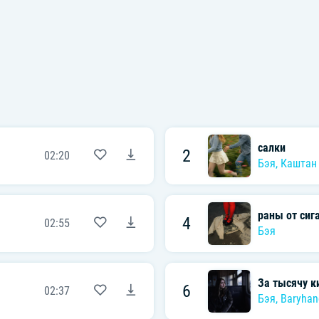
салки
2
02:20
Бэя
,
Каштан
раны от сиг
4
02:55
Бэя
За тысячу к
6
02:37
Бэя
,
Baryhan