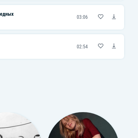
бедных
03:06
02:54