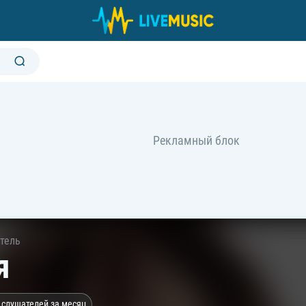
тель
я
 слушателей за месяц