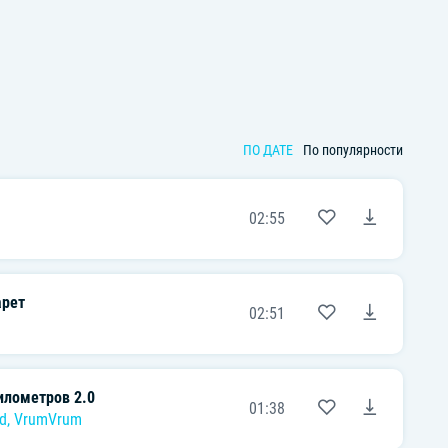
ПО ДАТЕ
По популярности
02:55
арет
02:51
илометров 2.0
01:38
d
,
VrumVrum