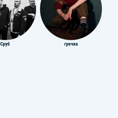
Сруб
гречка
ез Пяти
Морэ