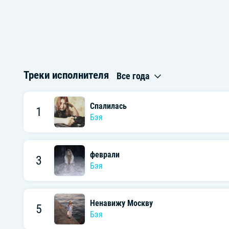
Треки исполнителя
Все года
Спалилась
1
Бэя
феврали
3
Бэя
Ненавижу Москву
5
Бэя