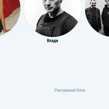
Влади
Молодость Внутри
Б