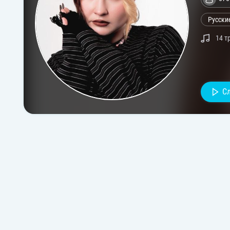
Русски
14 т
С