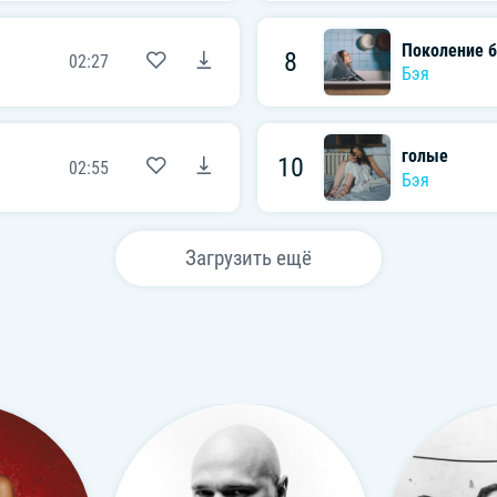
Поколение 
8
02:27
Бэя
голые
10
02:55
Бэя
Загрузить ещё