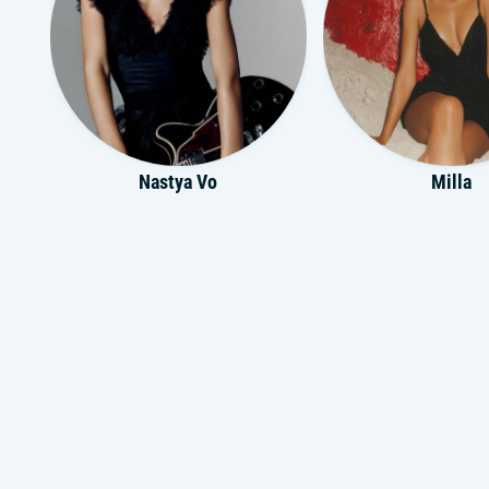
Nastya Vo
Milla
LITHIUM
PALC