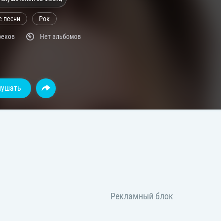
е песни
Рок
реков
Нет альбомов
лушать