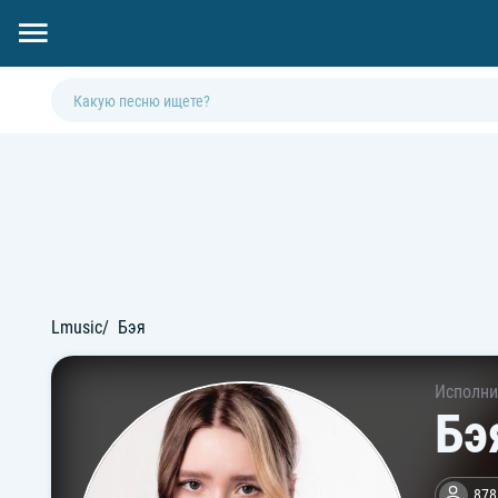
Lmusic
Бэя
Исполни
Бэ
878