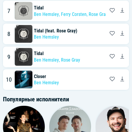
Tidal
7
Ben Hemsley
,
Ferry Corsten
,
Rose Gray
Tidal (feat. Rose Gray)
8
Ben Hemsley
Tidal
9
Ben Hemsley
,
Rose Gray
Closer
10
Ben Hemsley
Популярные исполнители