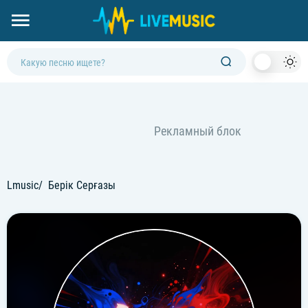
Dark
Mod
Lmusic
Берік Серғазы