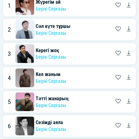
Жүрегім ай
1
Берік Серғазы
Сәл күте тұршы
2
Берік Серғазы
Керегі жоқ
3
Берік Серғазы
Кел жаным
4
Берік Серғазы
Тәтті жанарың
5
Берік Серғазы
Сезімді аяла
6
Берік Серғазы