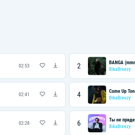
BANGA (mm
2
02:53
BikaBreezy
Come Up Ton
4
02:41
BikaBreezy
Ты не прид
6
02:28
BikaBreezy