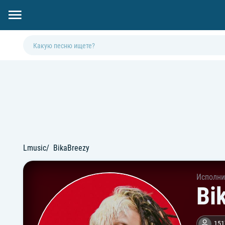
Lmusic
BikaBreezy
Исполни
Bi
151