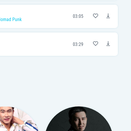
03:05
omad Punk
03:29