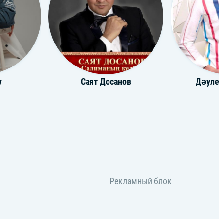
v
Саят Досанов
Дәуле
мбеков
AYAZ
BAUY