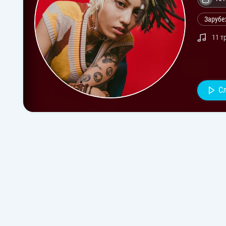
Зарубе
11 т
С