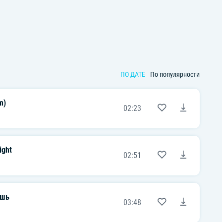
ПО ДАТЕ
По популярности
m)
02:23
ight
02:51
ешь
03:48