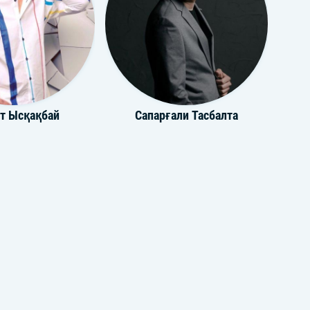
т Ысқақбай
Сапарғали Тасбалта
RZHANSKI
Adilet Jaygashar