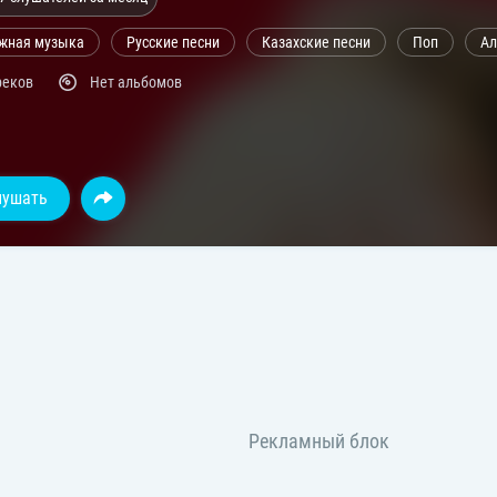
жная музыка
Русские песни
Казахские песни
Поп
Ал
реков
Нет альбомов
лушать