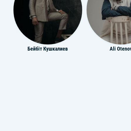
Бейбіт Кушкалиев
Ali Oteno
Құрал Молжанов
Бауыржан Рахы