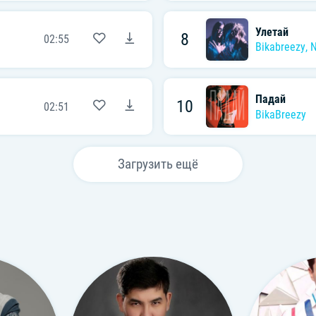
Улетай
8
02:55
Bikabreezy
,
N
Падай
10
02:51
BikaBreezy
Загрузить ещё