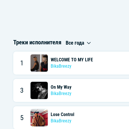
Треки исполнителя
Все года
WELCOME TO MY LIFE
1
BikaBreezy
On My Way
3
BikaBreezy
Lose Control
5
BikaBreezy