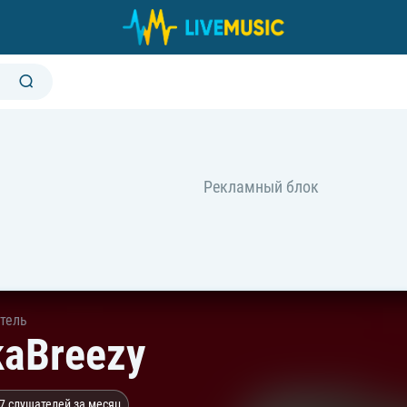
тель
kaBreezy
7 слушателей за месяц